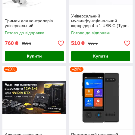
Універсальний
Тримач для контролерів
мультифункціональний
універсальний
кардрідер 4 в 1 USB-C (Type-
C) для карт пам'яті SD / M2 /
Готово до відправки
Готово до відправки
XD / SM (SmartMedia), білий
760
510
₴
₴
950 ₴
600 ₴
Купити
Купити
–20%
–20%
Адаптер живлення
Портативний голосовий