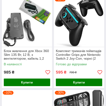
Блок живлення для Xbox 360
Комплект тримачів геймпадів
Slim 135 Вт, 12 В, з
Controller Grips для Nintendo
вентилятором, кабель 1,2
Switch 2 Joy-Con, чорні (2
м,10,83 А,
шт.)
В наявності
Готово до відправки
985
595
₴
₴
700 ₴
Купити
Купити
–10%
–30%