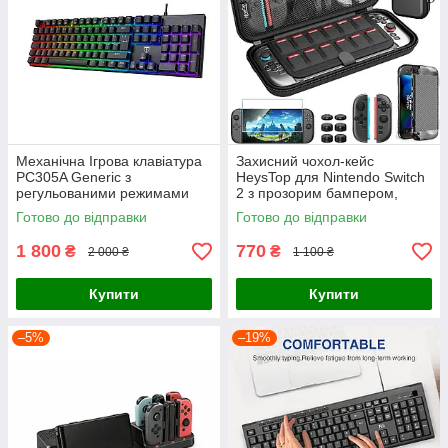
Механічна Ігрова клавіатура
Захисний чохол-кейс
PC305A Generic з
HeysTop для Nintendo Switch
регульованими режимами
2 з прозорим бампером,
підсвічування
склом та накладками на стіки
Готово до відправки
Готово до відправки
(Чорний)
1 800
770
₴
₴
2 000 ₴
1 100 ₴
Купити
Купити
–5%
–19%