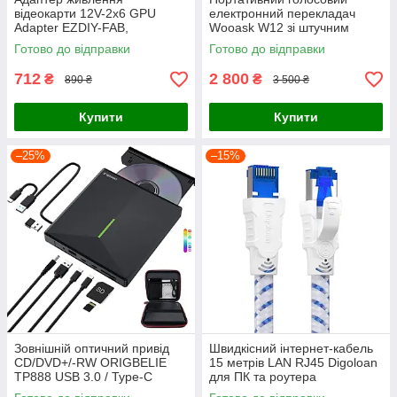
відеокарти 12V-2x6 GPU
електронний перекладач
Adapter EZDIY-FAB,
Wooask W12 зі штучним
перехідник 12VHPWR на 2×6
інтелектом кишеньковий
Готово до відправки
Готово до відправки
pin для відеокарт NVIDIA RTX
онлайн/офлайн перекладач з
екраном та к
712
2 800
₴
₴
890 ₴
3 500 ₴
Купити
Купити
–25%
–15%
Зовнішній оптичний привід
Швидкісний інтернет-кабель
CD/DVD+/-RW ORIGBELIE
15 метрів LAN RJ45 Digoloan
TP888 USB 3.0 / Type-C
для ПК та роутера
(Чорний)