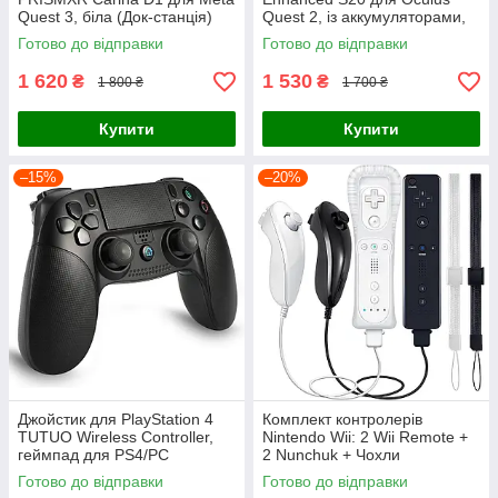
Quest 3, біла (Док-станція)
Quest 2, із аккумуляторами,
RGB
Готово до відправки
Готово до відправки
1 620
1 530
₴
₴
1 800 ₴
1 700 ₴
Купити
Купити
–15%
–20%
Джойстик для PlayStation 4
Комплект контролерів
TUTUO Wireless Controller,
Nintendo Wii: 2 Wii Remote +
геймпад для PS4/PC
2 Nunchuk + Чохли
Готово до відправки
Готово до відправки