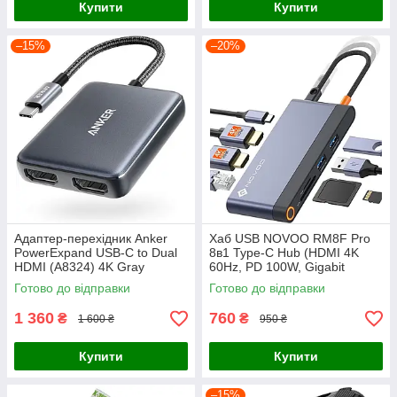
Купити
Купити
–15%
–20%
Адаптер-перехідник Anker
Хаб USB NOVOO RM8F Pro
PowerExpand USB-C to Dual
8в1 Type-C Hub (HDMI 4K
HDMI (A8324) 4K Gray
60Hz, PD 100W, Gigabit
Ethernet, USB 3.2) — Док-
Готово до відправки
Готово до відправки
станція
1 360
760
₴
₴
1 600 ₴
950 ₴
Купити
Купити
–15%