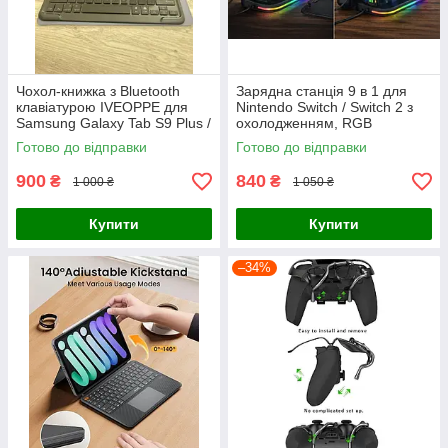
Чохол-книжка з Bluetooth
Зарядна станція 9 в 1 для
клавіатурою IVEOPPE для
Nintendo Switch / Switch 2 з
Samsung Galaxy Tab S9 Plus /
охолодженням, RGB
S9 FE+ / S10+ (12.4"), колір
підсвіткою та зарядкою
Готово до відправки
Готово до відправки
Viola (лаванда) + Наліп
джойстиків
900
840
₴
₴
1 000 ₴
1 050 ₴
Купити
Купити
–34%