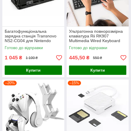
Багатофункціональна
Ультратонна повнорозмірна
зарядна станція Transnovo
клавіатура Rii RK907
NS2-CG04 для Nintendo
Multimedia Wired Keyboard
Switch / Joy-Con, док-станція
USB, нова
Готово до відправки
Готово до відправки
для консолі та 4 контролерів
1 045
445,50
₴
₴
1 100 ₴
550 ₴
Купити
Купити
–20%
–15%