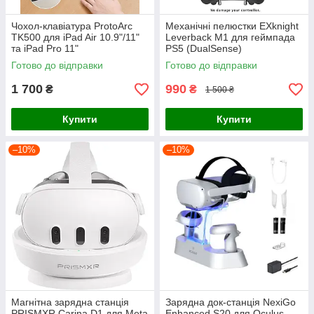
Чохол-клавіатура ProtoArc
Механічні пелюстки EXknight
TK500 для iPad Air 10.9"/11"
Leverback M1 для геймпада
та iPad Pro 11"
PS5 (DualSense)
Готово до відправки
Готово до відправки
1 700
990
₴
₴
1 500 ₴
Купити
Купити
–10%
–10%
Магнітна зарядна станція
Зарядна док-станція NexiGo
PRISMXR Carina D1 для Meta
Enhanced S20 для Oculus