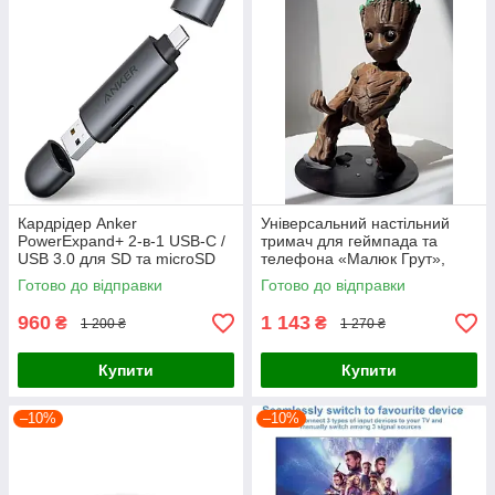
Кардрідер Anker
Універсальний настільний
PowerExpand+ 2-в-1 USB-C /
тримач для геймпада та
USB 3.0 для SD та microSD
телефона «Малюк Грут»,
карт пам'яті (Space Gray)
підставка під джойстик PS5 /
Готово до відправки
Готово до відправки
PS4 / Xbox
960
1 143
₴
₴
1 200 ₴
1 270 ₴
Купити
Купити
–10%
–10%