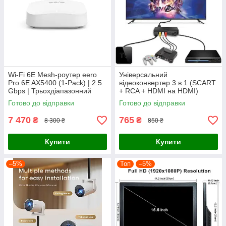
Wi-Fi 6E Mesh-роутер eero
Універсальний
Pro 6E AX5400 (1-Pack) | 2.5
відеоконвертер 3 в 1 (SCART
Gbps | Трьохдіапазонний
+ RCA + HDMI на HDMI)
маршрутизатор, покриття до
Готово до відправки
Готово до відправки
190 м²
7 470
765
₴
₴
8 300 ₴
850 ₴
Купити
Купити
–5%
Топ
–5%