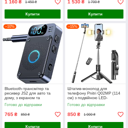
1 160
1 530
₴
₴
1 450 ₴
1 700 ₴
Купити
Купити
–10%
–15%
Bluetooth-трансмітер та
Штатив-монопод для
ресивер JS2 для авто та
телефону Pnitri Q02MP (114
дому, з екраном та
см) з подвійною LED-
мікрофоном
підсвіткою та Bluetooth-
Готово до відправки
Готово до відправки
пультом, чорний
765
850
₴
₴
850 ₴
1 000 ₴
Купити
Купити