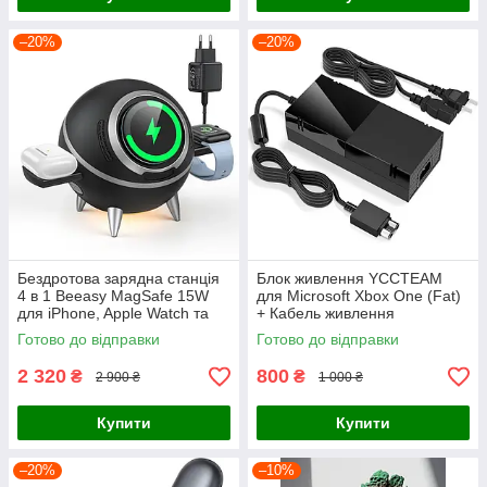
–20%
–20%
Бездротова зарядна станція
Блок живлення YCCTEAM
4 в 1 Beeasy MagSafe 15W
для Microsoft Xbox One (Fat)
для iPhone, Apple Watch та
+ Кабель живлення
AirPods, Чорна
Готово до відправки
Готово до відправки
2 320
800
₴
₴
2 900 ₴
1 000 ₴
Купити
Купити
–20%
–10%