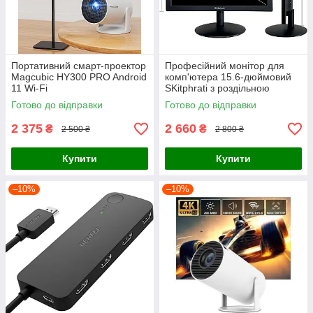
Портативний смарт-проектор
Професійний монітор для
Magcubic HY300 PRO Android
комп'ютера 15.6-дюймовий
11 Wi-Fi
SKitphrati з роздільною
здатністю 1920x1080
Готово до відправки
Готово до відправки
2 375
2 660
₴
₴
2 500 ₴
2 800 ₴
Купити
Купити
–10%
–10%