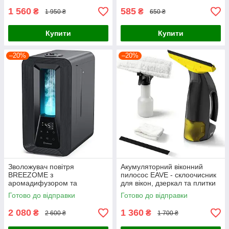
1 560
585
₴
₴
1 950 ₴
650 ₴
Купити
Купити
–20%
–20%
Зволожувач повітря
Акумуляторний віконний
BREEZOME з
пилосос EAVE - склоочисник
аромадифузором та
для вікон, дзеркал та плитки
нічником
(Повний комплект)
Готово до відправки
Готово до відправки
2 080
1 360
₴
₴
2 600 ₴
1 700 ₴