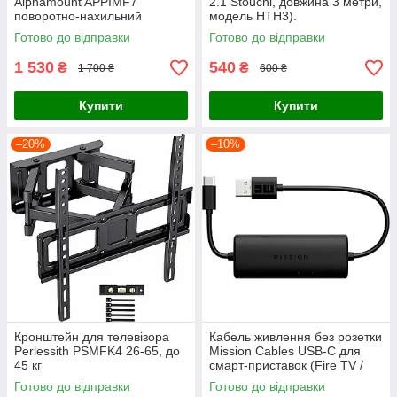
Alphamount APPIMF7
2.1 Stouchi, довжина 3 метри,
поворотно-нахильний
модель HTH3).
настінний, для ТВ 26-55" до
Готово до відправки
Готово до відправки
35 кг, VESA 400x400 (Чорний)
1 530
540
₴
₴
1 700 ₴
600 ₴
Купити
Купити
–20%
–10%
Кронштейн для телевізора
Кабель живлення без розетки
Perlessith PSMFK4 26-65, до
Mission Cables USB-C для
45 кг
смарт-приставок (Fire TV /
Roku)
Готово до відправки
Готово до відправки