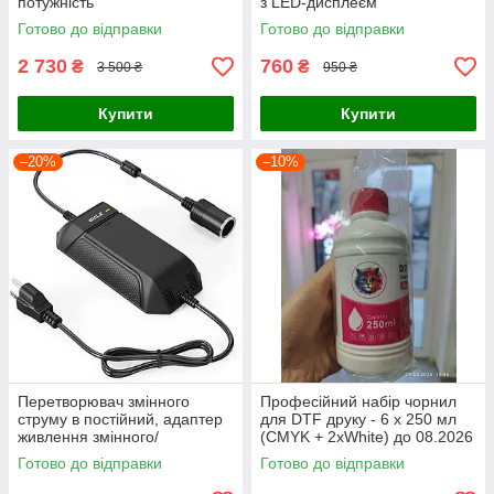
потужність
з LED-дисплеєм
Готово до відправки
Готово до відправки
2 730
760
₴
₴
3 500 ₴
950 ₴
Купити
Купити
–20%
–10%
Перетворювач змінного
Професійний набір чорнил
струму в постійний, адаптер
для DTF друку - 6 х 250 мл
живлення змінного/
(CMYK + 2xWhite) до 08.2026
постійного струму 12 В 15 А
Готово до відправки
Готово до відправки
180 Вт