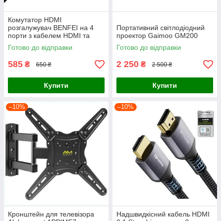
Комутатор HDMI
розгалужувач BENFEI на 4
Портативний світлодіодний
порти з кабелем HDMI та
проектор Gaimoo GM200
живленням 5V/3A
Готово до відправки
Готово до відправки
585
2 250
₴
₴
650 ₴
2 500 ₴
Купити
Купити
–10%
–10%
Кронштейн для телевізора
Надшвидкісний кабель HDMI