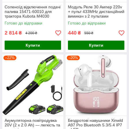
Соленоїд відключення подачі
Модуль Реле 30 Ампер 220v
палива 15471-60010 для
+ пульт 433MHz дистанційний
трактора Kubota M4030
вимикач з 2 пультами
M4900 M4950 M5030 M5700
Готово до відправки
Готово до відправки
екскаватор KH-151 KH-191
KX1
2 814
440
₴
₴
4 200 ₴
550 ₴
Купити
Купити
–22%
–20%
Акумуляторна повітродувка
Бездротові навушники Xinwld
20V (2 х 2.0 Ah) — легкість та
A97 Pro Bluetooth 5.3/5.4 IP7