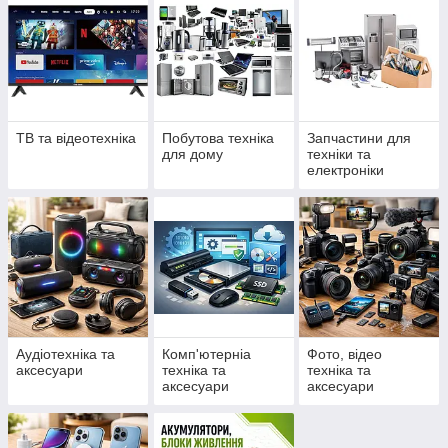
Висока якість і гарантія на кожен товар;
Сучасний дизайн і зручність у використанні;
Технології для дому, роботи та розваг.
Техніка та електроніка від нашого магазину — це надійність,
комфорт і нові можливості кожного дня!
TВ та відеотехніка
Побутова техніка
Запчастини для
для дому
техніки та
електроніки
Аудіотехніка та
Комп'ютерніа
Фото, відео
аксесуари
техніка та
техніка та
аксесуари
аксесуари