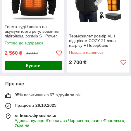
Термо-худі / кофта на
акумуляторі з регульованим
підігрівом, розмір S+ Power
Терможилет розмір XL з
Bank 10000mAh
підігрівом COZY 21 зона
Готово до відправки
нагріву + Повербанк
20000mAh (FW25-COAT03-
2 560
Немає в наявності
₴
3 200 ₴
Bk)
2 700
₴
Купити
Про нас
95% позитивних з 67 відгуків за рік
Працює з 26.10.2025
м. Івано-Франківськ
Адреса: вулиця В'ячеслава Чорновола, Івано-Франківськ,
Україна