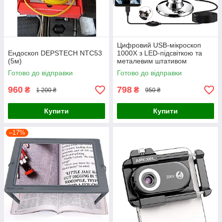
Цифровий USB-мікроскоп
Ендоскоп DEPSTECH NTC53
1000X з LED-підсвіткою та
(5м)
металевим штативом
(Електронний ендоскоп для
Готово до відправки
Готово до відправки
паяння та ремонту)
960
798
₴
₴
1 200 ₴
950 ₴
Купити
Купити
–17%