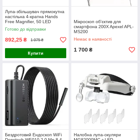
Лупа-збільшувач прямокутна
настільна 4-кратна Hands
Free Magnifier, 50 LED
Мікроскоп об'єктив для
світлодіодів, живлення від
смартфона 200X Apexel APL-
Готово до відправки
USB/батарейок, для
MS200
вишивання
892,25
Немає в наявності
₴
1 075 ₴
1 700
₴
Купити
Бездротовий Ендоскоп WiFi
Налобна лупа-окуляри
Depstech WF010 2,0 Мр 8,4
MG82000MC з LED-