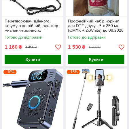
Перетворювач змінного
Професійний набір чорнил
струму в постійний, адаптер
для DTF друку - 6 х 250 мл
живлення змінного/
(CMYK + 2xWhite) до 08.2026
постійного струму 12 В 15 А
Готово до відправки
Готово до відправки
180 Вт
1 160
1 530
₴
₴
1 450 ₴
1 700 ₴
Купити
Купити
–10%
–15%