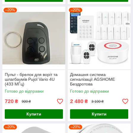
–20%
–20%
Пульт - брелок для воріт та
Домашня система
шлагбаумів Pujol Vario 4U
сигналізації AGSHOME
(433 МГц)
Бездротова
Готово до відправки
Готово до відправки
720
2 480
₴
₴
900 ₴
3 100 ₴
Купити
Купити
–20%
–20%