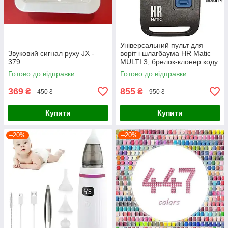
Універсальний пульт для
Звуковий сигнал руху JX -
воріт і шлагбаума HR Matic
379
MULTI 3, брелок-клонер коду
433.92-868 МГц, Іспанія
Готово до відправки
Готово до відправки
369
855
₴
₴
450 ₴
950 ₴
Купити
Купити
–20%
–20%