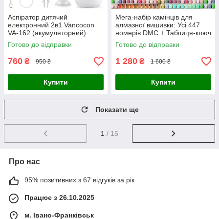
Аспіратор дитячий
Мега-набір камінців для
електронний 2в1 Vancocon
алмазної вишивки: Усі 447
VA-162 (акумуляторний)
номерів DMC + Таблиця-ключ
Готово до відправки
Готово до відправки
760
1 280
₴
₴
950 ₴
1 600 ₴
Купити
Купити
Показати ще
1
/ 15
Про нас
95% позитивних з 67 відгуків за рік
Працює з 26.10.2025
м. Івано-Франківськ