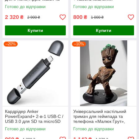
AirPods, Чорна
Готово до відправки
Готово до відправки
2 320
800
₴
₴
2 900 ₴
1 000 ₴
Купити
Купити
–20%
–10%
Кардрідер Anker
Універсальний настільний
PowerExpand+ 2-в-1 USB-C /
тримач для геймпада та
USB 3.0 для SD та microSD
телефона «Малюк Грут»,
карт пам'яті (Space Gray)
підставка під джойстик PS5 /
Готово до відправки
Готово до відправки
PS4 / Xbox