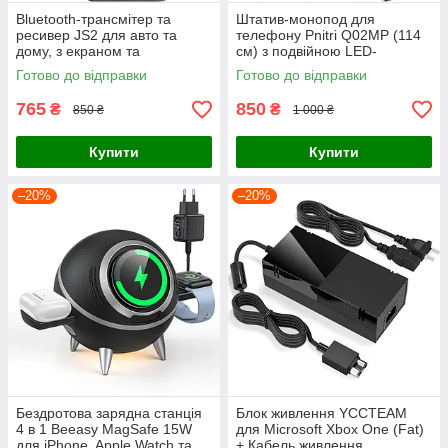
Bluetooth-трансмітер та
Штатив-монопод для
ресивер JS2 для авто та
телефону Pnitri Q02MP (114
дому, з екраном та
см) з подвійною LED-
мікрофоном
підсвіткою та Bluetooth-
Готово до відправки
Готово до відправки
пультом, чорний
765
850
₴
₴
850 ₴
1 000 ₴
Купити
Купити
–20%
–20%
Бездротова зарядна станція
Блок живлення YCCTEAM
4 в 1 Beeasy MagSafe 15W
для Microsoft Xbox One (Fat)
для iPhone, Apple Watch та
+ Кабель живлення