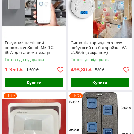
Розумний настінний
Сигналізатор чадного газу
перемикач Sonoff M5-1C-
побутовий на батарейках WJ-
86W для автоматизації
CO605 (з екраном)
освітлення, 1 канал, 2200 Вт,
Готово до відправки
Готово до відправки
WiFi/Matter, білий,
1 350
498,80
₴
₴
1 500 ₴
580 ₴
Купити
Купити
–18%
–10%