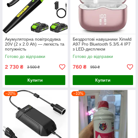
Акумуляторна повітродувка
Бездротові навушники Xinwld
20V (2 х 2.0 Ah) — легкість та
A97 Pro Bluetooth 5.3/5.4 IP7
потужність
з LED-дисплеєм
Готово до відправки
Готово до відправки
2 730
760
₴
₴
3 500 ₴
950 ₴
Купити
Купити
–20%
–10%