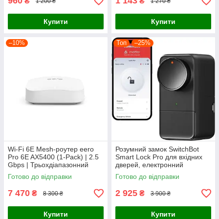
960
1 143
₴
₴
1 200 ₴
1 270 ₴
Купити
Купити
–10%
Топ
–25%
Wi-Fi 6E Mesh-роутер eero
Розумний замок SwitchBot
Pro 6E AX5400 (1-Pack) | 2.5
Smart Lock Pro для вхідних
Gbps | Трьохдіапазонний
дверей, електронний
маршрутизатор, покриття до
дверний замок з
Готово до відправки
Готово до відправки
190 м²
дистанційним керування
7 470
2 925
₴
₴
8 300 ₴
3 900 ₴
Купити
Купити