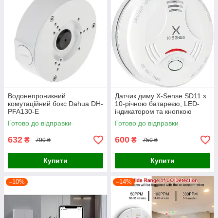
Водонепроникний
Датчик диму X-Sense SD11 з
комутаційний бокс Dahua DH-
10-річною батареєю, LED-
PFA130-E
індикатором та кнопкою
вимкнення звуку
Готово до відправки
Готово до відправки
632
600
₴
₴
790 ₴
750 ₴
Купити
Купити
–10%
–14%