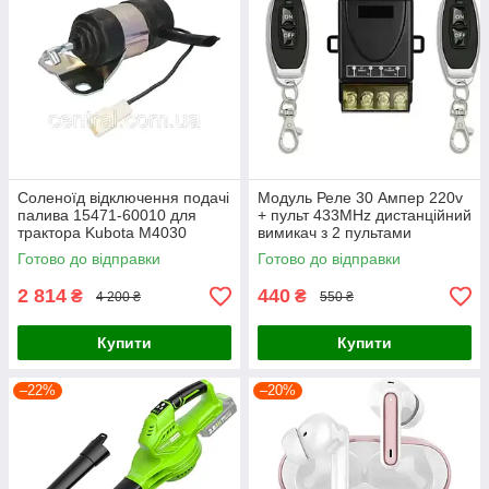
Соленоїд відключення подачі
Модуль Реле 30 Ампер 220v
палива 15471-60010 для
+ пульт 433MHz дистанційний
трактора Kubota M4030
вимикач з 2 пультами
M4900 M4950 M5030 M5700
Готово до відправки
Готово до відправки
екскаватор KH-151 KH-191
KX1
2 814
440
₴
₴
4 200 ₴
550 ₴
Купити
Купити
–22%
–20%