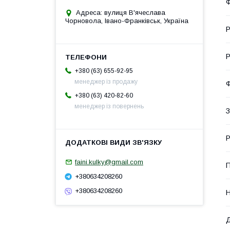
Ф
Адреса: вулиця В'ячеслава
Чорновола, Івано-Франківськ, Україна
Р
Р
+380 (63) 655-92-95
менеджер із продажу
Ф
+380 (63) 420-82-60
менеджер із повернень
З
Р
faini.kulky@gmail.com
П
+380634208260
+380634208260
Н
Д