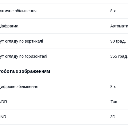
птичне збільшення
8 х
іафрагма
Автомати
ут огляду по вертикалі
90 град.
ут огляду по горизонталі
355 град
Робота з зображенням
ифрове збільшення
8 х
WDR
Так
DNR
3D