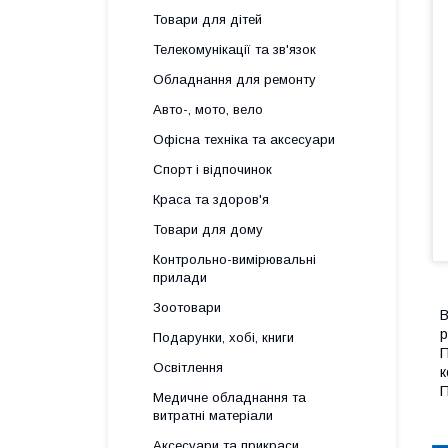
Товари для дітей
Телекомунікації та зв'язок
Обладнання для ремонту
Авто-, мото, вело
Офісна техніка та аксесуари
Спорт і відпочинок
Краса та здоров'я
Товари для дому
Контрольно-вимірювальні
прилади
Зоотовари
В
р
Подарунки, хобі, книги
П
Освітлення
к
П
Медичне обладнання та
витратні матеріали
Аксесуари та прикраси