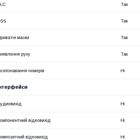
BLC
Так
DSS
Так
риватні маски
Так
иявлення руху
Так
озпізнавання номерів
Ні
Інтерфейси
удиовихід
Ні
омпонентний відеовихід
Ні
омпозитний відеовихід
Ні