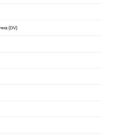
чна (DV)
.