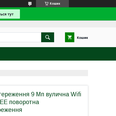
Кошик
Кошик
ереження 9 Мп вулична Wifi
EE поворотна
реження