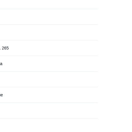
. 265
ва
не