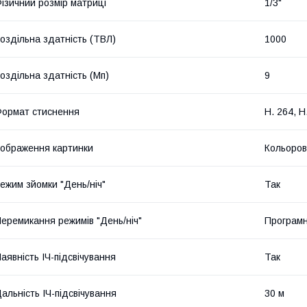
ізичний розмір матриці
1/3"
оздільна здатність (ТВЛ)
1000
оздільна здатність (Мп)
9
ормат стиснення
H. 264, H
ображення картинки
Кольоро
ежим зйомки "День/ніч"
Так
еремикання режимів "День/ніч"
Програм
аявність ІЧ-підсвічування
Так
альність ІЧ-підсвічування
30 м