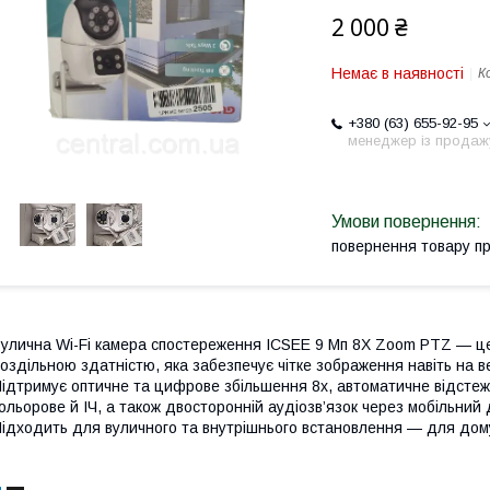
2 000 ₴
Немає в наявності
К
+380 (63) 655-92-95
менеджер із продаж
повернення товару п
улична Wi-Fi камера спостереження ICSEE 9 Мп 8X Zoom PTZ — це
оздільною здатністю, яка забезпечує чітке зображення навіть на ве
ідтримує оптичне та цифрове збільшення 8x, автоматичне відстеже
ольорове й ІЧ, а також двосторонній аудіозв’язок через мобільний
ідходить для вуличного та внутрішнього встановлення — для дому