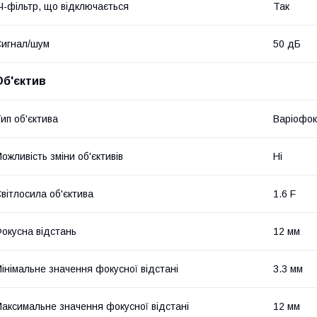
Ч-фільтр, що відключається
Так
игнал/шум
50 дБ
Об'єктив
ип об'єктива
Варіофо
ожливість зміни об'єктивів
Ні
вітлосила об'єктива
1.6 F
окусна відстань
12 мм
інімальне значення фокусної відстані
3.3 мм
аксимальне значення фокусної відстані
12 мм