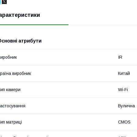
арактеристики
Основні атрибути
иробник
IR
раїна виробник
Китай
ип камери
Wi-Fi
астосування
Вулична
ип матриці
CMOS