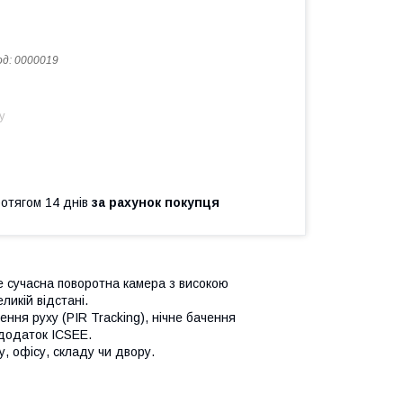
од:
0000019
у
ротягом 14 днів
за рахунок покупця
 сучасна поворотна камера з високою
ликій відстані.
ння руху (PIR Tracking), нічне бачення
 додаток ICSEE.
, офісу, складу чи двору.