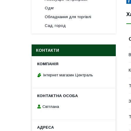
Одяг
Х
Обладнання для торгівлі
Сад, город
КОНТАКТИ
В
К
Інтернет магазин Централь
Т
З
Світлана
Т