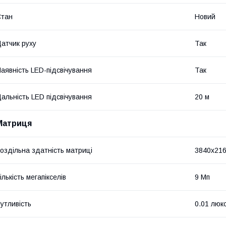
Стан
Новий
атчик руху
Так
аявність LED-підсвічування
Так
альність LED підсвічування
20 м
Матриця
оздільна здатність матриці
3840х21
ількість мегапікселів
9 Мп
утливість
0.01 люк