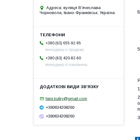
Адреса: вулиця В'ячеслава
Б
Чорновола, Івано-Франківськ, Україна
+380 (63) 655-92-95
5
менеджер із продажу
+380 (63) 420-82-60
менеджер із повернень
Я
1
2
faini.kulky@gmail.com
о
+380634208260
п
+380634208260
3