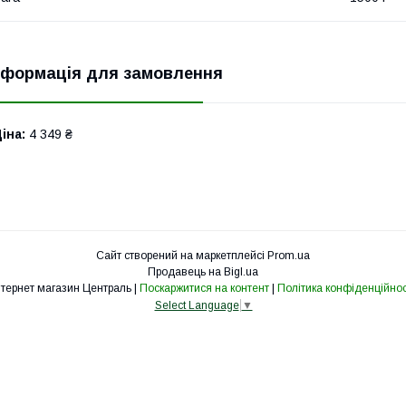
нформація для замовлення
іна:
4 349 ₴
Сайт створений на маркетплейсі
Prom.ua
Продавець на Bigl.ua
Інтернет магазин Централь |
Поскаржитися на контент
|
Політика конфіденційнос
Select Language
▼