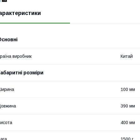
арактеристики
Основні
раїна виробник
Китай
Габаритні розміри
Ширина
100 мм
Довжина
390 мм
исота
400 мм
ага
1500 г