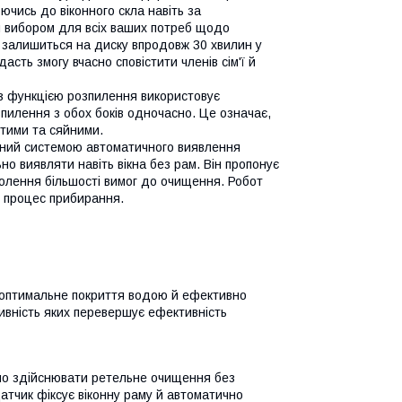
ючись до віконного скла навіть за
м вибором для всіх ваших потреб щодо
 залишиться на диску впродовж 30 хвилин у
асть змогу вчасно сповістити членів сім'ї й
з функцією розпилення використовує
пилення з обох боків одночасно. Це означає,
стими та сяйними.
аний системою автоматичного виявлення
о виявляти навіть вікна без рам. Він пропонує
олення більшості вимог до очищення. Робот
 процес прибирання.
 оптимальне покриття водою й ефективно
ивність яких перевершує ефективність
чно здійснювати ретельне очищення без
атчик фіксує віконну раму й автоматично