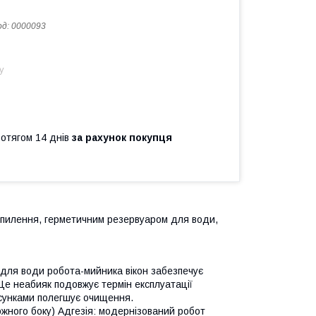
од:
0000093
у
ротягом 14 днів
за рахунок покупця
зпилення, герметичним резервуаром для води,
а для води робота-мийника вікон забезпечує
 Це неабияк подовжує термін експлуатації
сунками полегшує очищення.
жного боку) Адгезія: модернізований робот