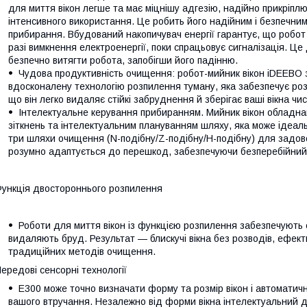
для миття вікон легше та має міцнішу адгезію, надійно прикріплю
інтенсивного використання. Це робить його надійним і безпечни
прибирання. Вбудований накопичувач енергії гарантує, що робот
разі вимкнення електроенергії, поки спрацьовує сигналізація. Це д
безпечно витягти робота, запобігши його падінню.
Чудова продуктивність очищення: робот-мийник вікон iDEEBO 
вдосконалену технологію розпилення туману, яка забезпечує роз
що він легко видаляє стійкі забруднення й зберігає ваші вікна чи
Інтелектуальне керування прибиранням. Мийник вікон обладн
зіткнень та інтелектуальним плануванням шляху, яка може ідеальн
три шляхи очищення (N-подібну/Z-подібну/H-подібну) для задов
розумно адаптується до перешкод, забезпечуючи безперебійний
ункція двостороннього розпилення
Роботи для миття вікон із функцією розпилення забезпечують
видаляють бруд. Результат — блискучі вікна без розводів, ефект
традиційних методів очищення.
ередові сенсорні технології
E300 може точно визначати форму та розмір вікон і автомати
вашого втручання. Незалежно від форми вікна інтелектуальний д