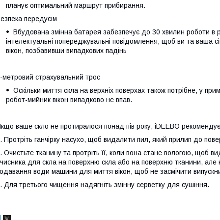
планує оптимальний маршрут прибирання.
езпека передусім
Вбудована змінна батарея забезпечує до 30 хвилин роботи в р
інтелектуальні попереджувальні повідомлення, щоб ви та ваша сі
вікон, позбавивши випадкових падінь
-метровий страхувальний трос
Оскільки миття скла на верхніх поверхах також потрібне, у при
робот-мийник вікон випадково не впав.
кщо ваше скло не протиралося понад пів року, iDEEBO рекомендує 
. Протріть ганчірку насухо, щоб видалити пил, який прилип до пове
. Очистьте тканину та протріть її, коли вона стане вологою, щоб в
чисника для скла на поверхню скла або на поверхню тканини, але 
одавання води машини для миття вікон, щоб не засмічити випускни
. Для третього чищення надягніть змінну серветку для сушіння.