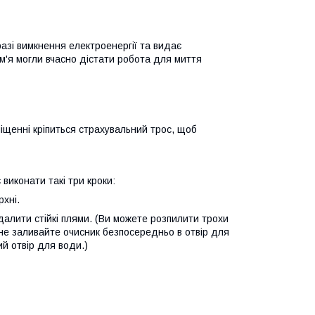
азі вимкнення електроенергії та видає
м'я могли вчасно дістати робота для миття
міщенні кріпиться страхувальний трос, щоб
виконати такі три кроки:
рхні.
идалити стійкі плями. (Ви можете розпилити трохи
не заливайте очисник безпосередньо в отвір для
й отвір для води.)