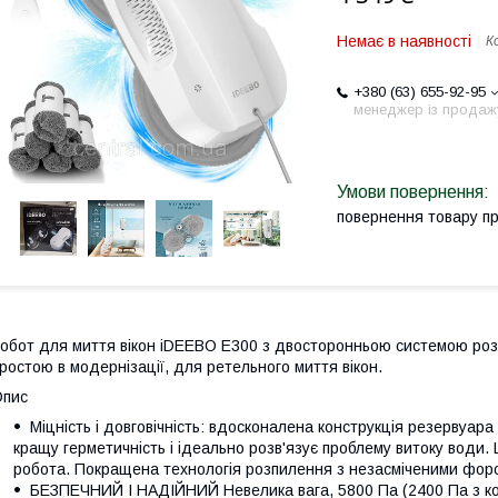
Немає в наявності
К
+380 (63) 655-92-95
менеджер із продаж
повернення товару п
обот для миття вікон iDEEBO E300 з двосторонньою системою ро
ростою в модернізації, для ретельного миття вікон.
Опис
Міцність і довговічність: вдосконалена конструкція резервуар
кращу герметичність і ідеально розв'язує проблему витоку води.
робота. Покращена технологія розпилення з незасміченими фор
БЕЗПЕЧНИЙ І НАДІЙНИЙ Невелика вага, 5800 Па (2400 Па з ко