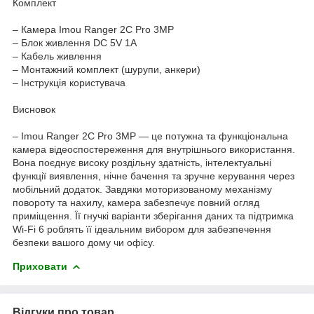
Комплект
– Камера Imou Ranger 2C Pro 3MP
– Блок живлення DC 5V 1A
– Кабель живлення
– Монтажний комплект (шурупи, анкери)
– Інструкція користувача
Висновок
– Imou Ranger 2C Pro 3MP — це потужна та функціональна
камера відеоспостереження для внутрішнього використання.
Вона поєднує високу роздільну здатність, інтелектуальні
функції виявлення, нічне бачення та зручне керування через
мобільний додаток. Завдяки моторизованому механізму
повороту та нахилу, камера забезпечує повний огляд
приміщення. Її гнучкі варіанти зберігання даних та підтримка
Wi-Fi 6 роблять її ідеальним вибором для забезпечення
безпеки вашого дому чи офісу.
Приховати
Відгуки про товар