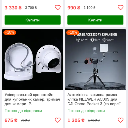
3 330
990
₴
₴
3 700 ₴
1 100 ₴
Купити
Купити
–10%
–10%
Універсальний кронштейн
Алюмінієва захисна рамка-
для купольних камер, тримач
клітка NEEWER AC009 для
для камери IP-
DJI Osmo Pocket 3 (та версії
відеоспостереження,
Creator Combo)
Готово до відправки
Готово до відправки
металевий
675
1 305
₴
₴
750 ₴
1 450 ₴