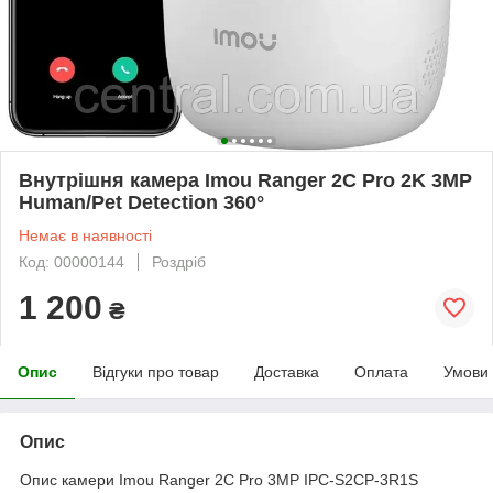
Внутрішня камера Imou Ranger 2C Pro 2K 3MP
Human/Pet Detection 360°
Немає в наявності
Код: 00000144
Роздріб
1 200
₴
Опис
Відгуки про товар
Доставка
Оплата
Умови
Опис
Опис камери Imou Ranger 2C Pro 3MP IPC-S2CP-3R1S