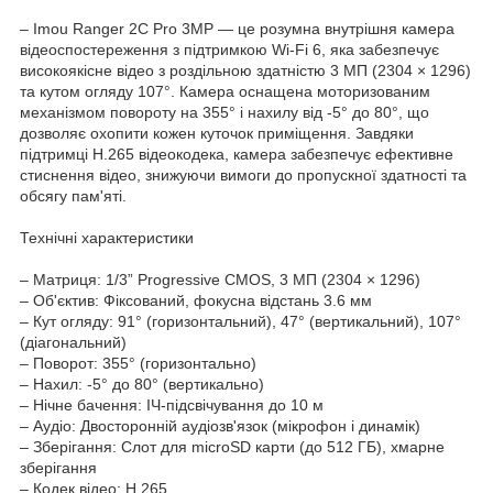
– Imou Ranger 2C Pro 3MP — це розумна внутрішня камера
відеоспостереження з підтримкою Wi-Fi 6, яка забезпечує
високоякісне відео з роздільною здатністю 3 МП (2304 × 1296)
та кутом огляду 107°. Камера оснащена моторизованим
механізмом повороту на 355° і нахилу від -5° до 80°, що
дозволяє охопити кожен куточок приміщення. Завдяки
підтримці H.265 відеокодека, камера забезпечує ефективне
стиснення відео, знижуючи вимоги до пропускної здатності та
обсягу пам'яті.
Технічні характеристики
– Матриця: 1/3” Progressive CMOS, 3 МП (2304 × 1296)
– Об'єктив: Фіксований, фокусна відстань 3.6 мм
– Кут огляду: 91° (горизонтальний), 47° (вертикальний), 107°
(діагональний)
– Поворот: 355° (горизонтально)
– Нахил: -5° до 80° (вертикально)
– Нічне бачення: ІЧ-підсвічування до 10 м
– Аудіо: Двосторонній аудіозв'язок (мікрофон і динамік)
– Зберігання: Слот для microSD карти (до 512 ГБ), хмарне
зберігання
– Кодек відео: H.265