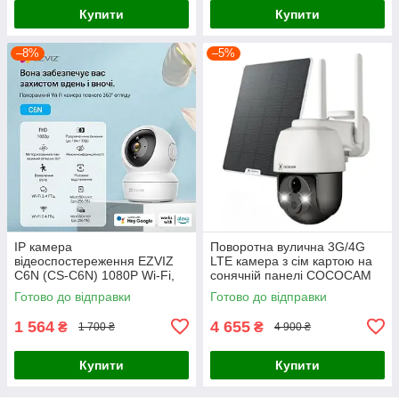
Купити
Купити
–8%
–5%
IP камера
Поворотна вулична 3G/4G
відеоспостереження EZVIZ
LTE камера з сім картою на
C6N (CS-C6N) 1080P Wi-Fi,
сонячній панелі COCOCAM
поворотна, нічне бачення
Zy-G5
Готово до відправки
Готово до відправки
1 564
4 655
₴
₴
1 700 ₴
4 900 ₴
Купити
Купити