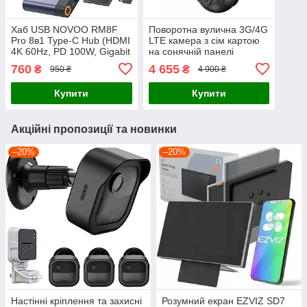
Хаб USB NOVOO RM8F
Поворотна вулична 3G/4G
Pro 8в1 Type-C Hub (HDMI
LTE камера з сім картою
4K 60Hz, PD 100W, Gigabit
на сонячній панелі
Ethernet, USB 3.2) — Док-
COCOCAM Zy-G5
760
4 655
₴
₴
950 ₴
4 900 ₴
станція
Купити
Купити
Акційні пропозиції та новинки
–20%
–20%
Настінні кріплення та захисні
Розумний екран EZVIZ SD7