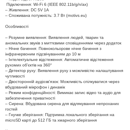
Підключення: Wi-Fi 6 (IEEE 802.11b/g/n/ax)
– Живлення: DC 5V 1A
– Споживана потужність: 3.7 Вт (motivs.eu)
Особливості
– Розумне виявлення: Виявлення людей, тварин та
аномальних звуків з миттєвими сповіщеннями через додаток
– Нічне бачення: Повнокольорове нічне бачення з
інфрачервоним підсвічуванням до 10 м
– Інтелектуальне відстеження: Автоматичне відстеження
рухомих об'єктів на 360°
– Детектор руху: Виявлення руху з можливістю налаштування
чутливості
– Двосторонній аудіозв'язок: Можливість спілкуватися через
вбудований мікрофон і динамік
– Режим конфіденційності: Вимикає запис відео та аудіо для
забезпечення приватності
– Сирена: Вбудована сирена для відлякування непроханих
гостей
– Гнучке зберігання: Підтримка локального зберігання на
microSD карті до 512 ГБ та хмарного зберігання