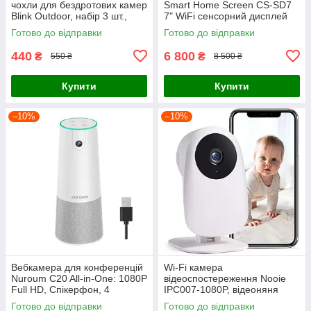
чохли для бездротових камер
Smart Home Screen CS-SD7
Blink Outdoor, набір 3 шт.,
7" WiFi сенсорний дисплей
чорні
для відеодзвінка та камер
Готово до відправки
Готово до відправки
440
6 800
₴
₴
550 ₴
8 500 ₴
Купити
Купити
–10%
–10%
Вебкамера для конференцій
Wi-Fi камера
Nuroum C20 All-in-One: 1080P
відеоспостереження Nooie
Full HD, Спікерфон, 4
IPC007-1080P, відеоняня
мікрофони, кут 100°
Готово до відправки
Готово до відправки