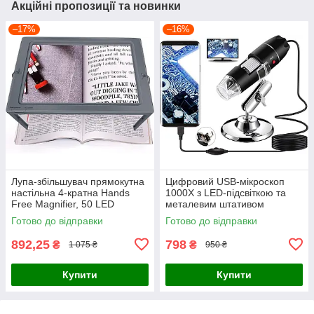
Акційні пропозиції та новинки
–17%
–16%
Лупа-збільшувач прямокутна
Цифровий USB-мікроскоп
настільна 4-кратна Hands
1000X з LED-підсвіткою та
Free Magnifier, 50 LED
металевим штативом
світлодіодів, живлення від
(Електронний ендоскоп для
Готово до відправки
Готово до відправки
USB/батарейок, для
паяння та ремонту)
вишивання
892,25
798
₴
₴
1 075 ₴
950 ₴
Купити
Купити