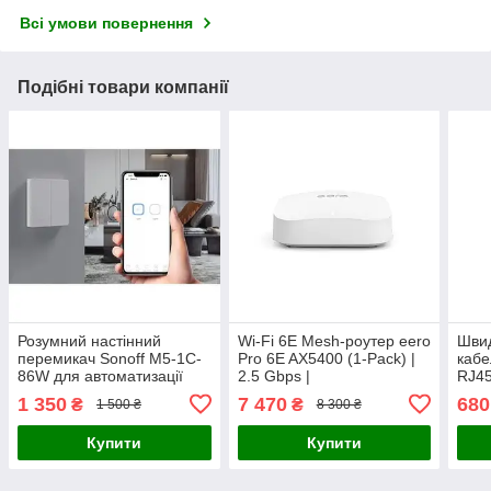
Всі умови повернення
Подібні товари компанії
Розумний настінний
Wi-Fi 6E Mesh-роутер eero
Швид
перемикач Sonoff M5-1C-
Pro 6E AX5400 (1-Pack) |
кабе
86W для автоматизації
2.5 Gbps |
RJ45
освітлення, 1 канал, 2200
Трьохдіапазонний
роут
1 350
7 470
680
₴
₴
1 500 ₴
8 300 ₴
Вт, WiFi/Matter, білий,
маршрутизатор, покриття
до 190 м²
Купити
Купити