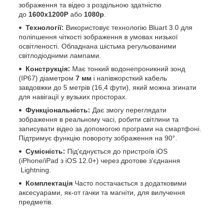
зображення та відео з роздільною здатністю
до
1600x1200P
або
1080p
.
Технології:
Використовує технологію Bluart 3.0 для
поліпшення чіткості зображення в умовах низької
освітленості. Обладнана шістьма регульованими
світлодіодними лампами.
Конструкція:
Має тонкий водонепроникний зонд
(IP67) діаметром
7 мм
і напівжорсткий кабель
завдовжки до 5 метрів (16,4 фути), який можна згинати
для навігації у вузьких просторах.
Функціональність:
Дає змогу переглядати
зображення в реальному часі, робити світлини та
записувати відео за допомогою програми на смартфоні.
Підтримує функцію повороту зображення на 90°.
Сумісність:
Під'єднується до пристроїв iOS
(iPhone/iPad з iOS 12.0+) через дротове з'єднання
Lightning.
Комплектація
Часто постачається з додатковими
аксесуарами, як-от гачки та магніти, для вилучення
предметів.