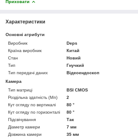
Приховати
Характеристики
Основні атрибути
Виробник
Deps
Країна виробник
Китай
Стан
Новий
Тип
Гнучкий
Тип передачі даних
Відеоендоскоп
Камера
Тип матриці
BSI CMOS
Роздільна здатність (Мп)
2
Кут огляду по вертикалі
80 °
Кут огляду по горизонталі
80 °
Підсвічування
Так
Діаметр камери
7 мм
Довжина камери
35 мм