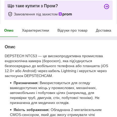
Що таке купити з Пром?
Замовлення під захистом
Опис
Характеристики
Відгуки про товар
Доставка
Опис
DEPSTECH NTC53 — це високопродуктивна промислова
ендоскопічна камера (бороскоп), яка під'єднується
безпосередньо до мобільного телефона або планшета (iOS
12.0+ або Android) через кабель Lightning і керується через
застосунок DEPSTECHCAM.
Призначення:
Використовується для огляду
важкодоступних місць у промислових, механічних,
автомобільних і побутових цілях (наприклад, для
перевірки труб, двигунів, стін, побутової техніки). Не
призначена для медичних оглядів.
Якість зображення:
Обладнана 2-мегапіксельним
CMOS-сенсором, який дає змогу отримувати чіткі