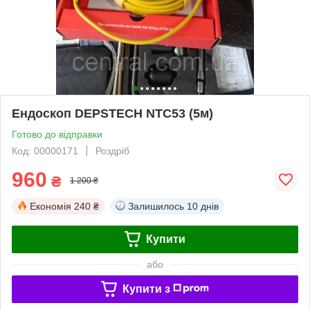
Ендоскоп DEPSTECH NTC53 (5м)
Готово до відправки
Код: 00000171
Роздріб
960
₴
1 200 ₴
Економія
240 ₴
Залишилось
10 днів
Купити
або
Купити з