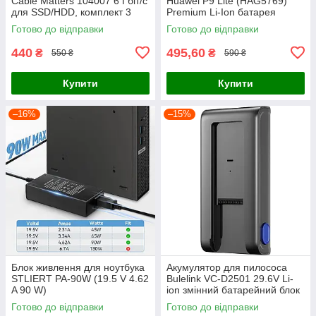
Cable Matters 104007 6 Гбіт/с
Huawei P9 Lite (HAG5769)
для SSD/HDD, комплект 3
Premium Li-Ion батарея
шт., чорний
Готово до відправки
Готово до відправки
440
495,60
₴
₴
550 ₴
590 ₴
Купити
Купити
–16%
–15%
Блок живлення для ноутбука
Акумулятор для пилососа
STLIERT PA-90W (19.5 V 4.62
Bulelink VC-D2501 29.6V Li-
A 90 W)
ion змінний батарейний блок
Готово до відправки
Готово до відправки