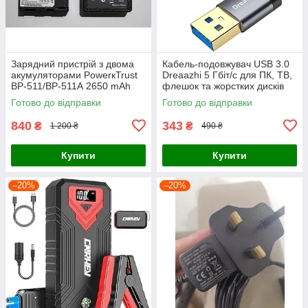
Зарядний пристрій з двома
Кабель-подовжувач USB 3.0
акумуляторами PowerкTrust
Dreaazhi 5 Гбіт/с для ПК, ТВ,
BP-511/BP-511А 2650 mAh
флешок та жорстких дисків
для фотоапаратів Canon
Готово до відправки
Готово до відправки
(BP511-A)
840
343
₴
₴
1 200 ₴
490 ₴
Купити
Купити
–20%
–20%