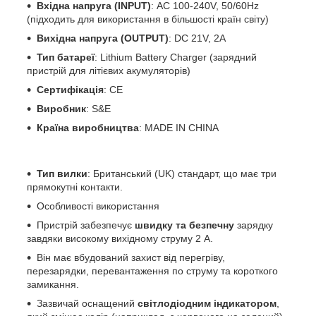
Вхідна напруга (INPUT)
: AC 100-240V, 50/60Hz
(підходить для використання в більшості країн світу)
Вихідна напруга (OUTPUT)
: DC 21V, 2A
Тип батареї
: Lithium Battery Charger (зарядний
пристрій для літієвих акумуляторів)
Сертифікація
: CE
Виробник
: S&E
Країна виробництва
: MADE IN CHINA
Тип вилки
: Британський (UK) стандарт, що має три
прямокутні контакти.
Особливості використання
Пристрій забезпечує
швидку та безпечну
зарядку
завдяки високому вихідному струму 2 А.
Він має вбудований захист від перегріву,
перезарядки, перевантаження по струму та короткого
замикання.
Зазвичай оснащений
світлодіодним індикатором
,