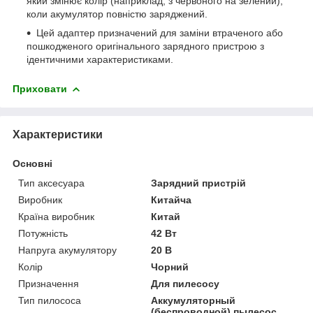
який змінює колір (наприклад, з червоного на зелений),
коли акумулятор повністю заряджений.
Цей адаптер призначений для заміни втраченого або
пошкодженого оригінального зарядного пристрою з
ідентичними характеристиками.
Приховати
Характеристики
Основні
Тип аксесуара
Зарядний пристрій
Виробник
Китайча
Країна виробник
Китай
Потужність
42 Вт
Напруга акумулятору
20 В
Колір
Чорний
Призначення
Для пилесосу
Тип пилососа
Аккумуляторный
(беспроводной) пылесос