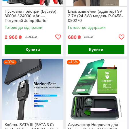
Пусковий пристрій (Бустер)
Блок живлення (адаптер) 9V
3000А / 24000 мАг —
2.7A (24.3W) модель P-0458-
Потужний Jump Starter
090270
Готово до відправки
Готово до відправки
2 960
680
₴
₴
3 700 ₴
850 ₴
Купити
Купити
–20%
–16%
Кабель SATA III (SATA 3.0)
Акумулятор Hagnaven для