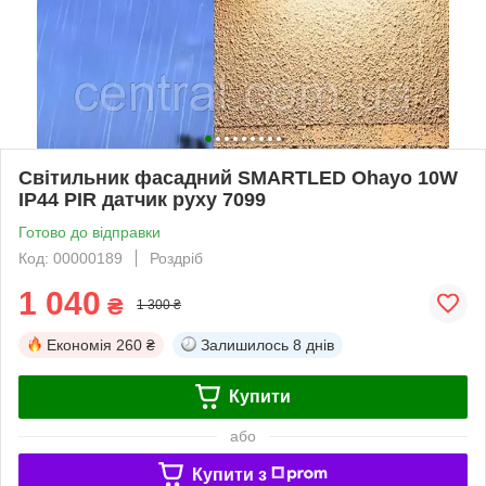
Світильник фасадний SMARTLED Ohayo 10W
IP44 PIR датчик руху 7099
Готово до відправки
Код: 00000189
Роздріб
1 040
₴
1 300 ₴
Економія
260 ₴
Залишилось
8 днів
Купити
або
Купити з