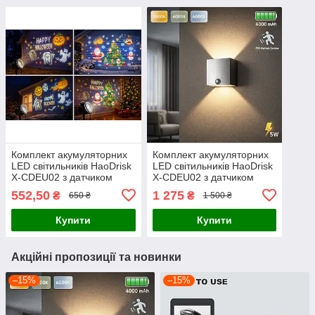
Комплект акумуляторних
Комплект акумуляторних
LED світильників HaoDrisk
LED світильників HaoDrisk
X-CDEU02 з датчиком
X-CDEU02 з датчиком
руху (2 шт), бездротове
руху (2 шт), бездротове
552,50
1 275
₴
₴
650 ₴
1 500 ₴
настінне бра 5W, 4000
настінне бра 5W, 4000
mAh, 3 режими с
mAh, 3 режими с
Купити
Купити
Акційні пропозиції та новинки
–15%
–15%