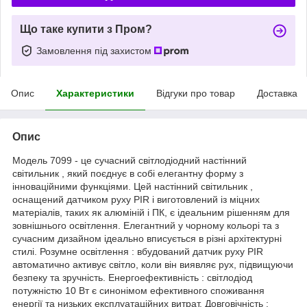
Що таке купити з Пром?
Замовлення під захистом
Опис
Характеристики
Відгуки про товар
Доставка
Опис
Модель 7099 - це сучасний світлодіодний настінний
світильник , який поєднує в собі елегантну форму з
інноваційними функціями. Цей настінний світильник ,
оснащений датчиком руху PIR і виготовлений із міцних
матеріалів, таких як алюміній і ПК, є ідеальним рішенням для
зовнішнього освітлення. Елегантний у чорному кольорі та з
сучасним дизайном ідеально вписується в різні архітектурні
стилі. Розумне освітлення : вбудований датчик руху PIR
автоматично активує світло, коли він виявляє рух, підвищуючи
безпеку та зручність. Енергоефективність : світлодіод
потужністю 10 Вт є синонімом ефективного споживання
енергії та низьких експлуатаційних витрат. Довговічність :