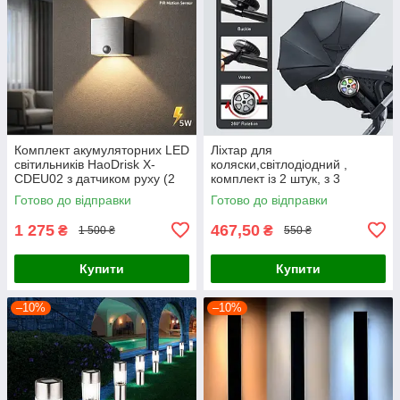
Комплект акумуляторних LED
Ліхтар для
світильників HaoDrisk X-
коляски,світлодіодний ,
CDEU02 з датчиком руху (2
комплект із 2 штук, з 3
шт), бездротове настінне бра
режимами підсвітки, LED Pro
Готово до відправки
Готово до відправки
5W, 4000 mAh, 3 режими с
Light, водонепроникний IP65
1 275
467,50
₴
₴
1 500 ₴
550 ₴
Купити
Купити
–10%
–10%