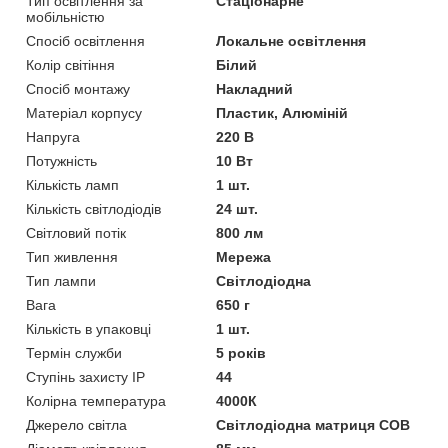
Тип освітлення за
Стаціонарне
мобільністю
Спосіб освітлення
Локальне освітлення
Колір світіння
Білий
Спосіб монтажу
Накладний
Матеріал корпусу
Пластик, Алюміній
Напруга
220 В
Потужність
10 Вт
Кількість ламп
1 шт.
Кількість світлодіодів
24 шт.
Світловий потік
800 лм
Тип живлення
Мережа
Тип лампи
Світлодіодна
Вага
650 г
Кількість в упаковці
1 шт.
Термін служби
5 років
Ступінь захисту IP
44
Колірна температура
4000К
Джерело світла
Світлодіодна матриця COB