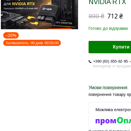
NVIDIA RTX
712 ₴
890 ₴
Готово до відправки
–20%
Залишилось
0
0
днів
0
0
0
0
0
0
Купити
+380 (63) 655-92-95
менеджер із продаж
повернення товару п