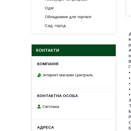
Одяг
Обладнання для торгівлі
Сад, город
д
к
р
А
КОНТАКТИ
п
В
П
•
Інтернет магазин Централь
•
•
•
•
Х
Т
Світлана
М
Р
С
К