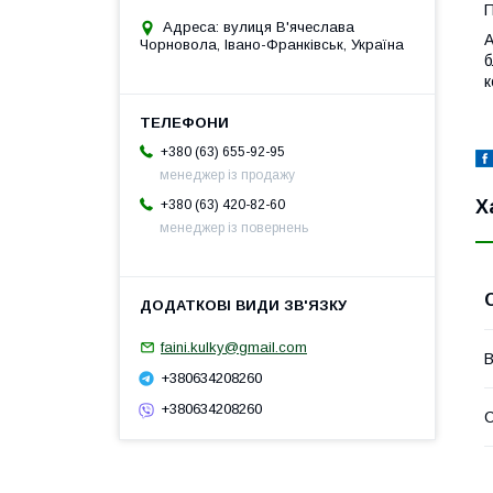
П
Адреса: вулиця В'ячеслава
А
Чорновола, Івано-Франківськ, Україна
б
к
+380 (63) 655-92-95
менеджер із продажу
Х
+380 (63) 420-82-60
менеджер із повернень
faini.kulky@gmail.com
В
+380634208260
+380634208260