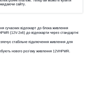
 електронні платежі. Тепер ви можете купити
окидаючи сайту.
ня сучасних відеокарт до блока живлення
HPWR (12V-2x6) до відеокарти через стандартні
безпечує стабільне підключення живлення для
требують нового роз’єму живлення 12VHPWR.