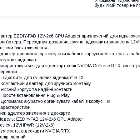
У компанії підключені
будь-який товар не п
аптер EZDIY-FAB 12V-2x6 GPU Adapter призначений для підключен
омп’ютера. Перехідник дозволяє зручно підключити живлення 12V
оз’єми блока живлення.
даптер допомагає організувати кабелі в корпусі комп’ютера та за
отужних відеокарт.
икористовується для відеокарт серії NVIDIA GeForce RTX, які по
ереваги
 Підходить для сучасних відеокарт RTX
 Компактний адаптер для зручного монтажу
 Якісний корпус та надійні контакти
 Просте встановлення Plug & Play
 Допомагає акуратно організувати кабелі в корпусі ПК
арактеристики
ип: адаптер живлення відеокарти
одель: EZDIY-FAB 12V-2x6 GPU Adapter
оз’єм: 12VHPWR (12V-2x6)
умісність: відеокарти NVIDIA RTX
олір: чорний