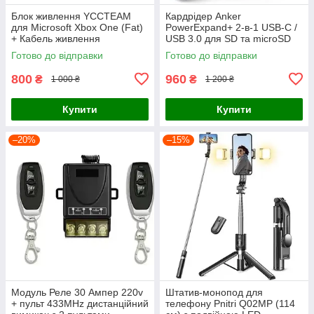
Блок живлення YCCTEAM
Кардрідер Anker
для Microsoft Xbox One (Fat)
PowerExpand+ 2-в-1 USB-C /
+ Кабель живлення
USB 3.0 для SD та microSD
карт пам'яті (Space Gray)
Готово до відправки
Готово до відправки
800
960
₴
₴
1 000 ₴
1 200 ₴
Купити
Купити
–20%
–15%
Модуль Реле 30 Ампер 220v
Штатив-монопод для
+ пульт 433MHz дистанційний
телефону Pnitri Q02MP (114