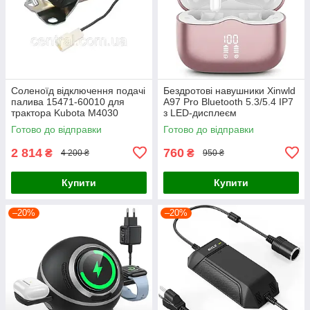
Соленоїд відключення подачі
Бездротові навушники Xinwld
палива 15471-60010 для
A97 Pro Bluetooth 5.3/5.4 IP7
трактора Kubota M4030
з LED-дисплеєм
M4900 M4950 M5030 M5700
Готово до відправки
Готово до відправки
екскаватор KH-151 KH-191
KX1
2 814
760
₴
₴
4 200 ₴
950 ₴
Купити
Купити
–20%
–20%