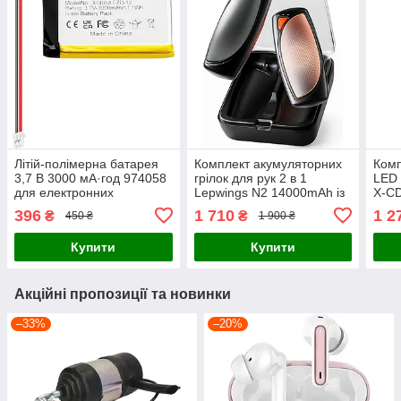
Літій-полімерна батарея
Комплект акумуляторних
Комп
3,7 В 3000 мА·год 974058
грілок для рук 2 в 1
LED 
для електронних
Lepwings N2 14000mAh із
X-CD
пристроїв
зарядним кейсом та
руху
396
1 710
1 2
₴
₴
450 ₴
1 900 ₴
функцією PowerBank
наст
mAh,
Купити
Купити
Акційні пропозиції та новинки
–33%
–20%