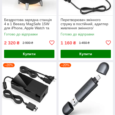
Бездротова зарядна станція
Перетворювач змінного
4 в 1 Beeasy MagSafe 15W
струму в постійний, адаптер
для iPhone, Apple Watch та
живлення змінного/
AirPods, Чорна
постійного струму 12 В 15 А
Готово до відправки
Готово до відправки
180 Вт
2 320
1 160
₴
₴
2 900 ₴
1 450 ₴
Купити
Купити
–20%
–20%