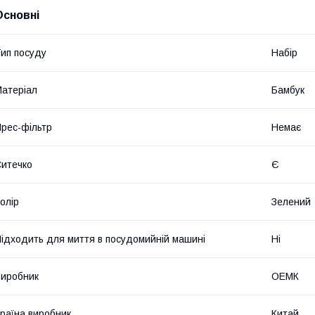
Основні
ип посуду
Набір
атеріал
Бамбук
рес-фільтр
Немає
итечко
Є
олір
Зелений
ідходить для миття в посудомийній машині
Ні
иробник
ОЕМК
раїна виробник
Китай