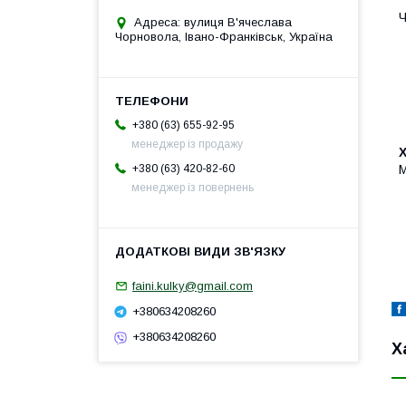
Ч
Адреса: вулиця В'ячеслава
Чорновола, Івано-Франківськ, Україна
+380 (63) 655-92-95
менеджер із продажу
М
+380 (63) 420-82-60
менеджер із повернень
faini.kulky@gmail.com
+380634208260
+380634208260
Х