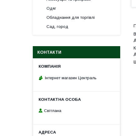
Одяг
Обладнання для торгівлі
П
Сад, город
В
д
К
КОНТАКТИ
д
Щ
Інтернет магазин Централь
Світлана