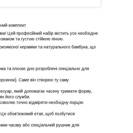
йний комплект
ма! Цей професійний набір містить усе необхідне
смаком та густою стійкою піною.
окоякісної кераміки та натурального бамбука, що
ма та плоске дно розроблені спеціально для
орсинок). Саме він створює ту саму
сесуар, який допомагає часену тримати форму,
ін його служби.
озволяє точно відміряти необхідну порцію
 Це обов'язковий етап, щоб позбутися
жки часаку або спеціальний рушник для