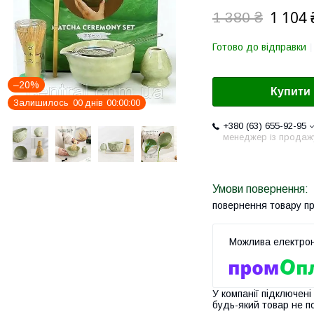
1 104 
1 380 ₴
Готово до відправки
–20%
Купити
Залишилось
0
0
днів
0
0
0
0
0
0
+380 (63) 655-92-95
менеджер із продаж
повернення товару п
У компанії підключені
будь-який товар не п