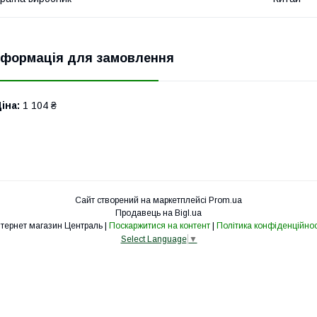
нформація для замовлення
іна:
1 104 ₴
Сайт створений на маркетплейсі
Prom.ua
Продавець на Bigl.ua
Інтернет магазин Централь |
Поскаржитися на контент
|
Політика конфіденційнос
Select Language
▼