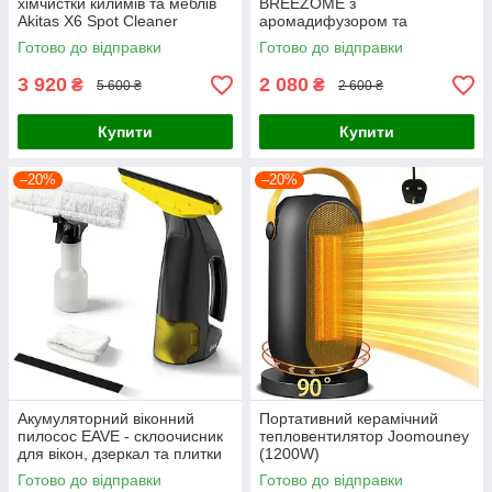
хімчистки килимів та меблів
BREEZOME з
Akitas X6 Spot Cleaner
аромадифузором та
нічником
Готово до відправки
Готово до відправки
3 920
2 080
₴
₴
5 600 ₴
2 600 ₴
Купити
Купити
–20%
–20%
Акумуляторний віконний
Портативний керамічний
пилосос EAVE - склоочисник
тепловентилятор Joomouney
для вікон, дзеркал та плитки
(1200W)
(Повний комплект)
Готово до відправки
Готово до відправки