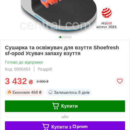
Сушарка та освіжувач для взуття Shoefresh
sf-opod Усувач запаху взуття
Готово до відправки
Код: 0000463
Роздріб
3 432
₴
3 900 ₴
Економія
468 ₴
Залишилось
8 днів
Купити
або
Купити з