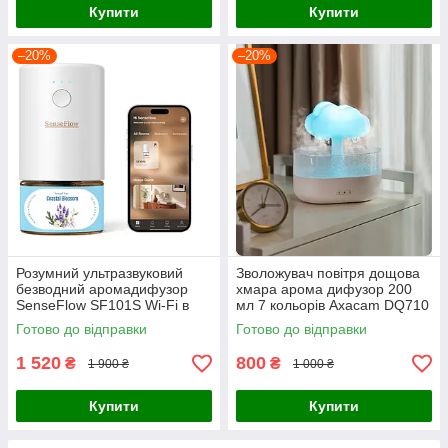
Купити
Купити
–20%
–20%
Розумний ультразвуковий
Зволожувач повітря дощова
безводний аромадифузор
хмара арома дифузор 200
SenseFlow SF101S Wi-Fi в
мл 7 кольорів Axacam DQ710
розетку для ефірних олій
Готово до відправки
Готово до відправки
30мл (Білий)
1 520
800
₴
₴
1 900 ₴
1 000 ₴
Купити
Купити