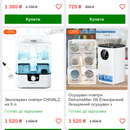
1 360
720
₴
₴
1 700 ₴
900 ₴
Купити
Купити
–20%
–20%
Осушувач повітря
Зволожувач повітря CHIVALZ,
Dehumidifier D6 Електричний
на 6 л.
безшумний осушувач з
таймером і підсвіткою для
Готово до відправки
Готово до відправки
приміщень
1 520
1 520
₴
₴
1 900 ₴
1 900 ₴