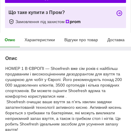
Що таке купити з Пром?
Замовлення під захистом
Опис
Характеристики
Відгуки про товар
Доставка
Опис
НОМЕР 1 В ЄВРОПІ — Shoefresh вже сім років є найбільш
продаваним і високооціненним дезодорантом для взуття та
сушаркою для чобіт у Європі. Його рекомендують понад 200
000 задоволених клієнтів, 3500 ортопедів і кілька провідних
спортсменів. Ви можете оцінити Shoefresh вдома та
комфортно користуватися ним .
Shoefresh очищає ваше взуття за п'ять хвилин завдяки
запатентованій технології активного кисню. Активний кисень
бореться з грибками та бактеріями, які можуть викликати
неприємний запах взуття, а також із грибком стоп і нігтів. Це
робить Shoefresh ідеальним засобом для усунення запаху
взуття!