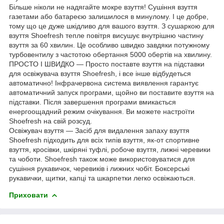
Більше ніколи не надягайте мокре взуття! Сушіння взуття
газетами або батареєю залишилося в минулому. І це добре,
тому що це дуже шкідливо для вашого взуття. З сушаркою для
взуття Shoefresh тепле повітря висушує внутрішню частину
взуття за 60 хвилин. Це особливо швидко завдяки потужному
турбовентилу з частотою обертання 5000 обертів на хвилину.
ПРОСТО І ШВИДКО — Просто поставте взуття на підставки
для освіжувача взуття Shoefresh, і все інше відбудеться
автоматично! Інфрачервона система виявлення гарантує
автоматичний запуск програми, щойно ви поставите взуття на
підставки. Після завершення програми вмикається
енергоощадний режим очікування. Ви можете настроїти
Shoefresh на свій розсуд.
Освіжувач взуття — Засіб для видалення запаху взуття
Shoefresh підходить для всіх типів взуття, як-от спортивне
взуття, кросівки, шкіряні туфлі, робоче взуття, лижні черевики
та чоботи. Shoefresh також може використовуватися для
сушіння рукавичок, черевиків і лижних чобіт. Боксерські
рукавички, щитки, капці та шкарпетки легко освіжаються.
Приховати