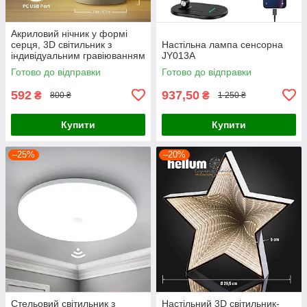
Акриловий нічник у формі
серця, 3D світильник з
Настільна лампа сенсорна
індивідуальним гравіюванням
JY013A
та LED підставкою
Готово до відправки
Готово до відправки
592
937,50
₴
₴
800 ₴
1 250 ₴
Купити
Купити
–25%
–20%
Стельовий світильник з
Настільний 3D світильник-