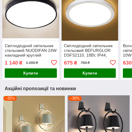
Світлодіодний світильник
Світлодіодний світильник
Вогн
стельовий NUODIFAN 24W
стельовий BEFURGLOR
світ
накладний круглий
DSFS2110, 18Вт, IP44,
10W 
вологозахищений IP65
2000Лм
1 140
675
630
₴
₴
1 200 ₴
750 ₴
Купити
Купити
Акційні пропозиції та новинки
–35%
–30%