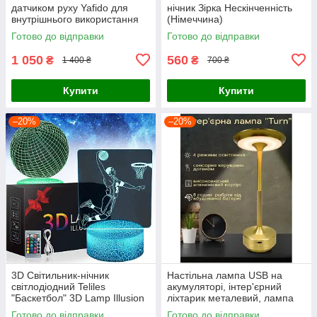
датчиком руху Yafido для
нічник Зірка Нескінченність
внутрішнього використання
(Німеччина)
Готово до відправки
Готово до відправки
1 050
560
₴
₴
1 400 ₴
700 ₴
Купити
Купити
–20%
–20%
3D Світильник-нічник
Настільна лампа USB на
світлодіодний Teliles
акумуляторі, інтер'єрний
"Баскетбол" 3D Lamp Illusion
ліхтарик металевий, лампа
на 2 пластини, LED нічник з
настільна LED 3 режими
Готово до відправки
Готово до відправки