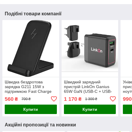
Подібні товари компанії
Швидка бездротова
Швидкий зарядний
Унів
зарядка G211 15W з
пристрій LinkOn Ganius
прис
підтримкою Fast Charge
65W GaN (USB-C + USB-
ноут
A) + адаптери EU/UK,
Dell
560
1 170
990
₴
₴
700 ₴
1 300 ₴
Black
Купити
Купити
Акційні пропозиції та новинки