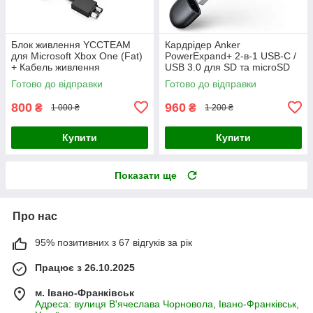
Блок живлення YCCTEAM
Кардрідер Anker
для Microsoft Xbox One (Fat)
PowerExpand+ 2-в-1 USB-C /
+ Кабель живлення
USB 3.0 для SD та microSD
карт пам'яті (Space Gray)
Готово до відправки
Готово до відправки
800
960
₴
₴
1 000 ₴
1 200 ₴
Купити
Купити
Показати ще
Про нас
95% позитивних з 67 відгуків за рік
Працює з 26.10.2025
м. Івано-Франківськ
Адреса: вулиця В'ячеслава Чорновола, Івано-Франківськ,