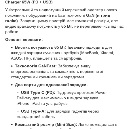
Charger 65W (PD + USB)
Універсальний та надпотужний мережевий адаптер нового
покоління, побудований на базі технології
GaN (нітрид
галію)
. Завдяки цьому пристрій має компактні розміри, але
видає вражаючу потужність у
65 Вт
, не перегріваючись під час
роботи.
Основні переваги:
Висока потужність 65 Вт:
Ідеально підходить для
швидкої зарядки сучасних ноутбуків (MacBook, Xiaomi,
ASUS, HP), планшетів та смартфонів.
Технологія GaNFast:
Забезпечує вищу
енергоефективність та компактність порівняно зі
стандартними кремнієвими зарядками.
Два порти для одночасної зарядки:
USB Type-C (PD):
Підтримує протокол Power
Delivery для максимально швидкої зарядки
iPhone, iPad та ультрабуків.
USB Type-A:
Для зарядки гаджетів через
стандартний кабель.
Компактний розмір (Mini Size):
Легко поміщається в