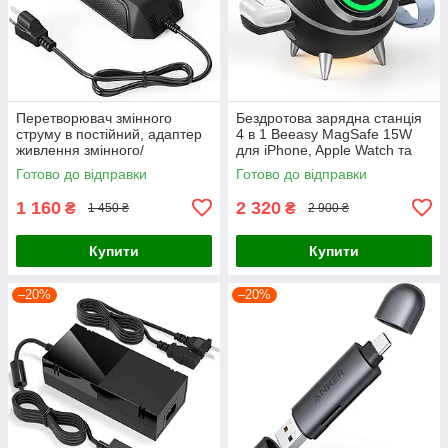
Перетворювач змінного
Бездротова зарядна станція
струму в постійний, адаптер
4 в 1 Beeasy MagSafe 15W
живлення змінного/
для iPhone, Apple Watch та
постійного струму 12 В 15 А
AirPods, Чорна
Готово до відправки
Готово до відправки
180 Вт
1 160
2 320
₴
₴
1 450 ₴
2 900 ₴
Купити
Купити
–20%
–20%