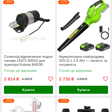
–33%
–22%
Соленоїд відключення подачі
Акумуляторна повітродувка
палива 15471-60010 для
20V (2 х 2.0 Ah) — легкість та
трактора Kubota M4030
потужність
M4900 M4950 M5030 M5700
Готово до відправки
Готово до відправки
екскаватор KH-151 KH-191
KX1
2 814
2 730
₴
₴
4 200 ₴
3 500 ₴
Купити
Купити
–20%
–20%