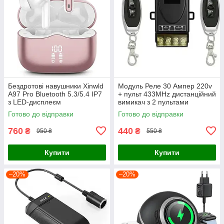
Бездротові навушники Xinwld
Модуль Реле 30 Ампер 220v
A97 Pro Bluetooth 5.3/5.4 IP7
+ пульт 433MHz дистанційний
з LED-дисплеєм
вимикач з 2 пультами
Готово до відправки
Готово до відправки
760
440
₴
₴
950 ₴
550 ₴
Купити
Купити
–20%
–20%