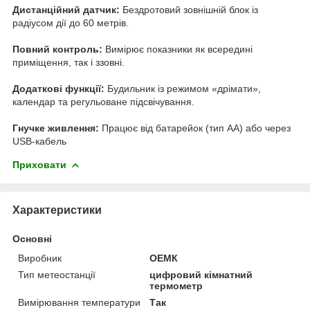
Дистанційний датчик:
Бездротовий зовнішній блок із
радіусом дії до 60 метрів.
Повний контроль:
Вимірює показники як всередині
приміщення, так і ззовні.
Додаткові функції:
Будильник із режимом «дрімати»,
календар та регульоване підсвічування.
Гнучке живлення:
Працює від батарейок (тип АА) або через
USB-кабель
Приховати
Характеристики
Основні
Виробник
ОЕМК
Тип метеостанції
цифровий кімнатний
термометр
Вимірювання температури
Так