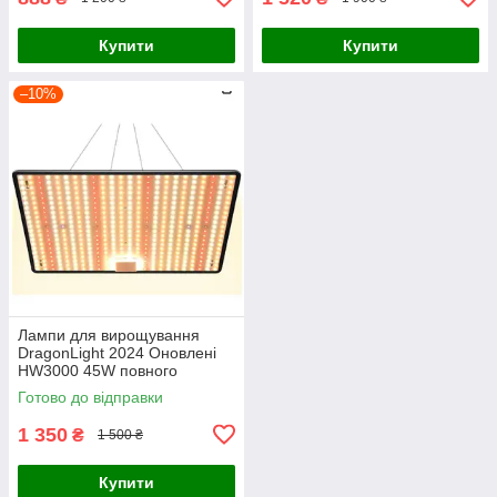
Купити
Купити
–10%
Лампи для вирощування
DragonLight 2024 Оновлені
HW3000 45W повного
спектру 504 світлодіодні
Готово до відправки
лампи
1 350
₴
1 500 ₴
Купити