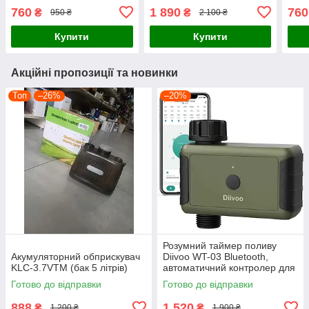
дисплеєм
CarPlay та Android Auto
760
1 890
760
₴
₴
950 ₴
2 100 ₴
Купити
Купити
Акційні пропозиції та новинки
Топ
–26%
–20%
Розумний таймер поливу
Акумуляторний обприскувач
Diivoo WT-03 Bluetooth,
KLC-3.7VTM (бак 5 літрів)
автоматичний контролер для
саду та газону
Готово до відправки
Готово до відправки
888
1 520
₴
₴
1 200 ₴
1 900 ₴