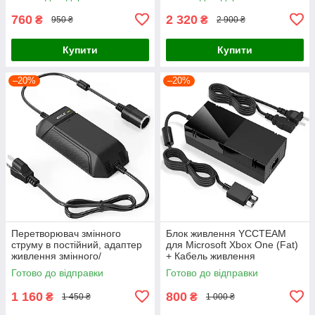
760
2 320
₴
₴
950 ₴
2 900 ₴
Купити
Купити
–20%
–20%
Перетворювач змінного
Блок живлення YCCTEAM
струму в постійний, адаптер
для Microsoft Xbox One (Fat)
живлення змінного/
+ Кабель живлення
постійного струму 12 В 15 А
Готово до відправки
Готово до відправки
180 Вт
1 160
800
₴
₴
1 450 ₴
1 000 ₴