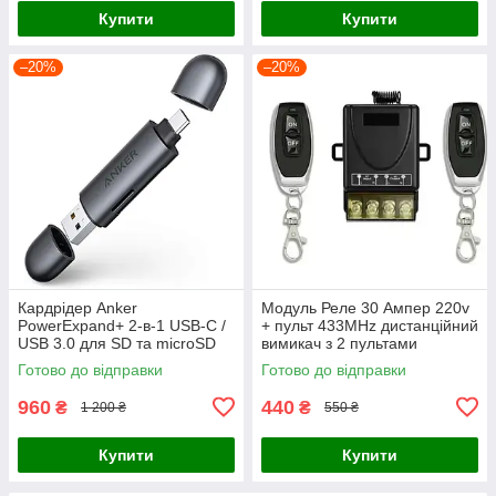
Купити
Купити
–20%
–20%
Кардрідер Anker
Модуль Реле 30 Ампер 220v
PowerExpand+ 2-в-1 USB-C /
+ пульт 433MHz дистанційний
USB 3.0 для SD та microSD
вимикач з 2 пультами
карт пам'яті (Space Gray)
Готово до відправки
Готово до відправки
960
440
₴
₴
1 200 ₴
550 ₴
Купити
Купити