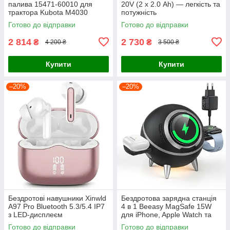
палива 15471-60010 для
20V (2 х 2.0 Ah) — легкість та
трактора Kubota M4030
потужність
M4900 M4950 M5030 M5700
Готово до відправки
Готово до відправки
екскаватор KH-151 KH-191
KX1
2 814
2 730
₴
₴
4 200 ₴
3 500 ₴
Купити
Купити
–20%
–20%
Бездротові навушники Xinwld
Бездротова зарядна станція
A97 Pro Bluetooth 5.3/5.4 IP7
4 в 1 Beeasy MagSafe 15W
з LED-дисплеєм
для iPhone, Apple Watch та
AirPods, Чорна
Готово до відправки
Готово до відправки