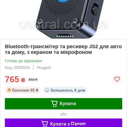
Bluetooth-трансмітер та ресивер JS2 для авто
та дому, з екраном та мікрофоном
Готово до відправки
Код: 0000534
Роздріб
765
₴
850 ₴
Економія
85 ₴
Залишилось
8 днів
Купити
або
Купити з