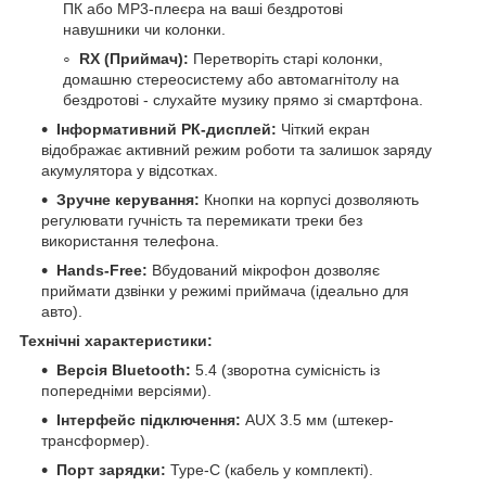
ПК або MP3-плеєра на ваші бездротові
навушники чи колонки.
RX (Приймач):
Перетворіть старі колонки,
домашню стереосистему або автомагнітолу на
бездротові - слухайте музику прямо зі смартфона.
Інформативний РК-дисплей:
Чіткий екран
відображає активний режим роботи та залишок заряду
акумулятора у відсотках.
Зручне керування:
Кнопки на корпусі дозволяють
регулювати гучність та перемикати треки без
використання телефона.
Hands-Free:
Вбудований мікрофон дозволяє
приймати дзвінки у режимі приймача (ідеально для
авто).
Технічні характеристики:
Версія Bluetooth:
5.4 (зворотна сумісність із
попередніми версіями).
Інтерфейс підключення:
AUX 3.5 мм (штекер-
трансформер).
Порт зарядки:
Type-C (кабель у комплекті).