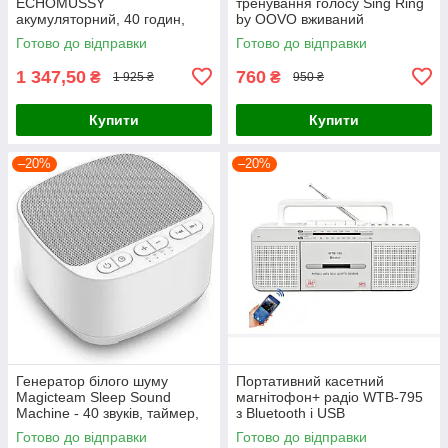
ECHOMUSSY
тренування голосу Sing Ring
акумуляторний, 40 годин,
by OOVO вживаний
радіус дії 60 метрів 2IШт
Готово до відправки
Готово до відправки
1 347,50
760
₴
₴
1 925 ₴
950 ₴
Купити
Купити
–20%
–20%
Генератор білого шуму
Портативний касетний
Magicteam Sleep Sound
магнітофон+ радіо WTB-795
Machine - 40 звуків, таймер,
з Bluetooth і USB
пам'ять
Готово до відправки
Готово до відправки