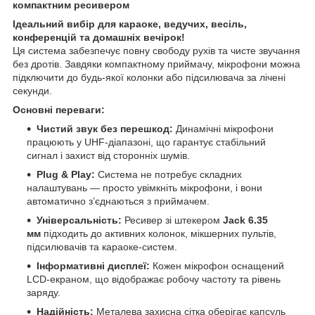
компактним ресивером
Ідеальний вибір для караоке, ведучих, весіль,
конференцій та домашніх вечірок!
Ця система забезпечує повну свободу рухів та чисте звучання
без дротів. Завдяки компактному приймачу, мікрофони можна
підключити до будь-якої колонки або підсилювача за лічені
секунди.
Основні переваги:
Чистий звук без перешкод:
Динамічні мікрофони
працюють у UHF-діапазоні, що гарантує стабільний
сигнал і захист від сторонніх шумів.
Plug & Play:
Система не потребує складних
налаштувань — просто увімкніть мікрофони, і вони
автоматично з’єднаються з приймачем.
Універсальність:
Ресивер зі штекером
Jack 6.35
мм
підходить до активних колонок, мікшерних пультів,
підсилювачів та караоке-систем.
Інформативні дисплеї:
Кожен мікрофон оснащений
LCD-екраном, що відображає робочу частоту та рівень
заряду.
Надійність:
Металева захисна сітка оберігає капсуль