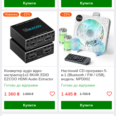
Купити
Купити
Новинка
–15%
–15%
Конвертер аудіо відео
Настінний CD-програвач 5-
екстрактор1x2 8K/4K EDID
в-1 (Bluetooth / FM / USB),
EZCOO HDMI Audio Extractor
модель: MPD002
Готово до відправки
Готово до відправки
1 360
1 445
₴
₴
1 600 ₴
1 700 ₴
Купити
Купити