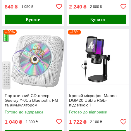
840
2 240
₴
₴
1 050 ₴
2 800 ₴
Купити
Купити
–20%
–18%
Портативний CD-плеєр
Ігровий мікрофон Maono
Gueray Y-01 з Bluetooth, FM
DGM20 USB з RGB-
та акумулятором
підсвіткою і
шумозаглушенням чорний
Готово до відправки
Готово до відправки
для ПК PS4 PS5
1 040
1 722
₴
₴
1 300 ₴
2 100 ₴