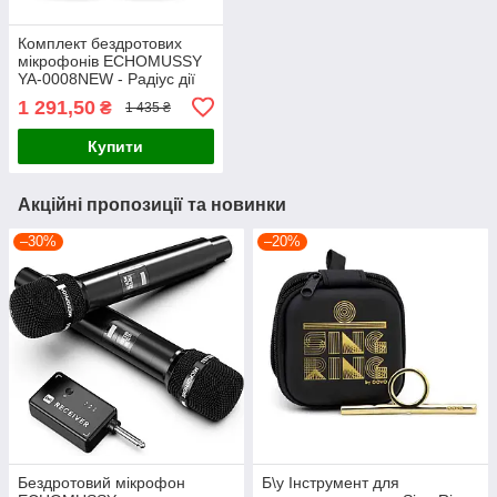
Комплект бездротових
мікрофонів ECHOMUSSY
YA-0008NEW - Радіус дії
60м, LED-підсвітка,
1 291,50
₴
1 435 ₴
зарядка USB-C, для
караоке и вечірок
Купити
Акційні пропозиції та новинки
–30%
–20%
Бездротовий мікрофон
Б\у Інструмент для