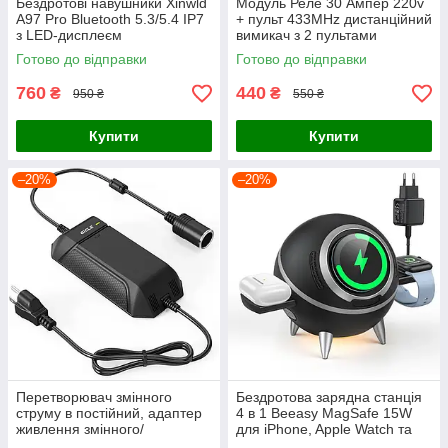
Бездротові навушники Xinwld
Модуль Реле 30 Ампер 220v
A97 Pro Bluetooth 5.3/5.4 IP7
+ пульт 433MHz дистанційний
з LED-дисплеєм
вимикач з 2 пультами
Готово до відправки
Готово до відправки
760
440
₴
₴
950 ₴
550 ₴
Купити
Купити
–20%
–20%
Перетворювач змінного
Бездротова зарядна станція
струму в постійний, адаптер
4 в 1 Beeasy MagSafe 15W
живлення змінного/
для iPhone, Apple Watch та
постійного струму 12 В 15 А
AirPods, Чорна