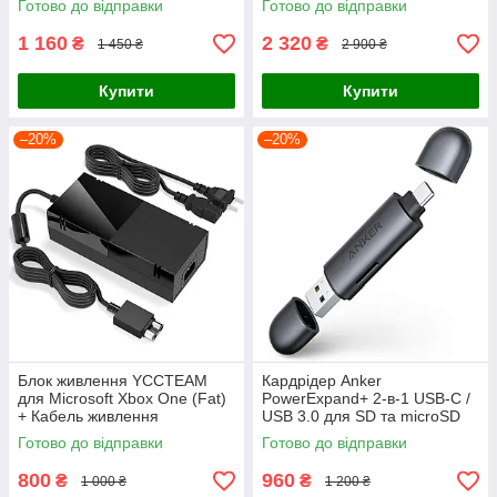
Готово до відправки
Готово до відправки
180 Вт
1 160
2 320
₴
₴
1 450 ₴
2 900 ₴
Купити
Купити
–20%
–20%
Блок живлення YCCTEAM
Кардрідер Anker
для Microsoft Xbox One (Fat)
PowerExpand+ 2-в-1 USB-C /
+ Кабель живлення
USB 3.0 для SD та microSD
карт пам'яті (Space Gray)
Готово до відправки
Готово до відправки
800
960
₴
₴
1 000 ₴
1 200 ₴