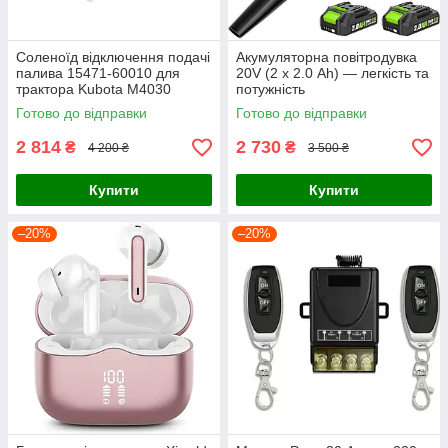
Соленоїд відключення подачі
Акумуляторна повітродувка
палива 15471-60010 для
20V (2 х 2.0 Ah) — легкість та
трактора Kubota M4030
потужність
M4900 M4950 M5030 M5700
Готово до відправки
Готово до відправки
екскаватор KH-151 KH-191
KX1
2 814
2 730
₴
₴
4 200 ₴
3 500 ₴
Купити
Купити
–20%
–20%