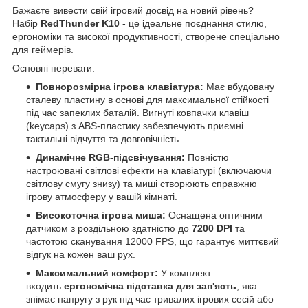
Бажаєте вивести свій ігровий досвід на новий рівень?
Набір
RedThunder K10
- це ідеальне поєднання стилю,
ергономіки та високої продуктивності, створене спеціально
для геймерів.
Основні переваги:
Повнорозмірна ігрова клавіатура:
Має вбудовану
сталеву пластину в основі для максимальної стійкості
під час запеклих баталій. Вигнуті ковпачки клавіш
(keycaps) з ABS-пластику забезпечують приємні
тактильні відчуття та довговічність.
Динамічне RGB-підсвічування:
Повністю
настроювані світлові ефекти на клавіатурі (включаючи
світлову смугу знизу) та миші створюють справжню
ігрову атмосферу у вашій кімнаті.
Високоточна ігрова миша:
Оснащена оптичним
датчиком з роздільною здатністю до
7200 DPI
та
частотою сканування 12000 FPS, що гарантує миттєвий
відгук на кожен ваш рух.
Максимальний комфорт:
У комплект
входить
ергономічна підставка для зап'ясть
, яка
знімає напругу з рук під час тривалих ігрових сесій або