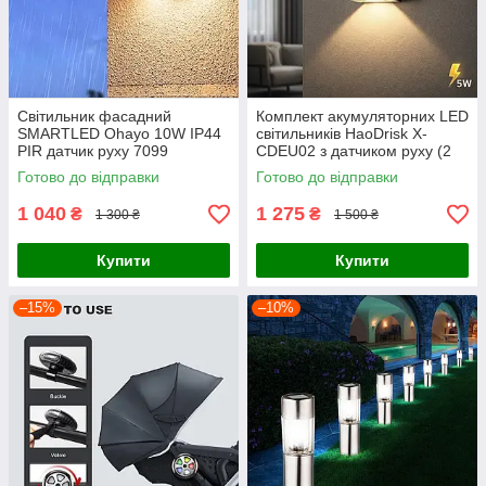
Світильник фасадний
Комплект акумуляторних LED
SMARTLED Ohayo 10W IP44
світильників HaoDrisk X-
PIR датчик руху 7099
CDEU02 з датчиком руху (2
шт), бездротове настінне бра
Готово до відправки
Готово до відправки
5W, 4000 mAh, 3 режими с
1 040
1 275
₴
₴
1 300 ₴
1 500 ₴
Купити
Купити
–15%
–10%