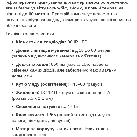
інфрачервоне підсвічування для камер відеоспостереження,
яке забезпечує чітку чорно-білу зйомку в повній темряві на
відстані
до 60 метрів
. Пристрій компенсує недостатню
потужність вбудованих діодів камери та усуває «сліпі зони» на
об'єкті охорони.
Технічні характеристики
Кількість світлодіодів:
96 IR LED
Дальність підсвічування:
від 10 до 60 метрів
(залежно від чутливості камери та об'єктива)
Довжина хвилі:
850 нм (має слабке червоне
свічення самих діодів, але забезпечує максимальну
дальність)
Кут огляду (освітлення):
~45–60 градусів
Живлення:
DC 12 В, струм споживання до 1 А
(роз'єм 5.5 х 2.1 мм)
Споживана потужність:
12 Вт
Клас захисту:
IP65 (повний захист від пилу та
вологи, підходить для вулиці)
Матеріал корпусу:
литий алюмінієвий сплав +
загартоване скло