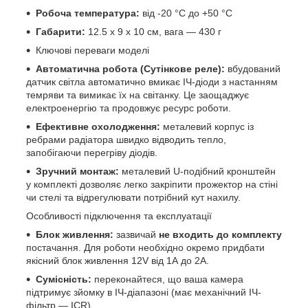
Робоча температура:
від -20 °C до +50 °C
Габарити:
12.5 х 9 х 10 см, вага — 430 г
Ключові переваги моделі
Автоматична робота (Сутінкове реле):
вбудований
датчик світла автоматично вмикає ІЧ-діоди з настанням
темряви та вимикає їх на світанку. Це заощаджує
електроенергію та продовжує ресурс роботи.
Ефективне охолодження:
металевий корпус із
ребрами радіатора швидко відводить тепло,
запобігаючи перегріву діодів.
Зручний монтаж:
металевий U-подібний кронштейн
у комплекті дозволяє легко закріпити прожектор на стіні
чи стелі та відрегулювати потрібний кут нахилу.
Особливості підключення та експлуатації
Блок живлення:
зазвичай
не входить до комплекту
постачання. Для роботи необхідно окремо придбати
якісний блок живлення 12V від 1А до 2А.
Сумісність:
переконайтеся, що ваша камера
підтримує зйомку в ІЧ-діапазоні (має механічний ІЧ-
фільтр — ICR).