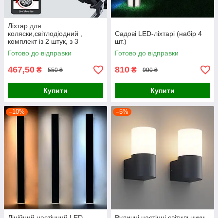
Ліхтар для
коляски,світлодіодний ,
Садові LED-ліхтарі (набір 4
комплект із 2 штук, з 3
шт.)
режимами підсвітки, LED Pro
Готово до відправки
Готово до відправки
Light, водонепроникний IP65
467,50
810
₴
₴
550 ₴
900 ₴
Купити
Купити
–10%
–5%
Лінійний настінний LED
Вуличні настінні світильники