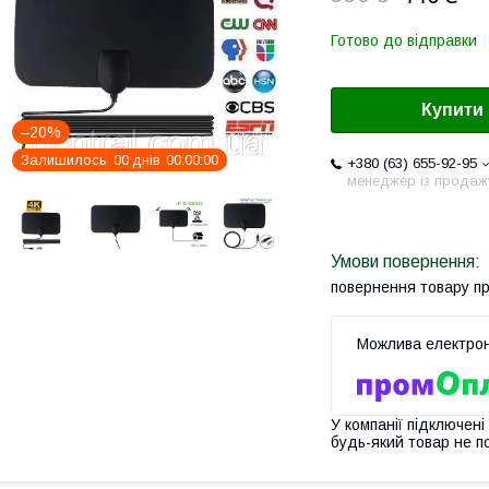
Готово до відправки
Купити
–20%
Залишилось
0
0
днів
0
0
0
0
0
0
+380 (63) 655-92-95
менеджер із продаж
повернення товару п
У компанії підключені
будь-який товар не п