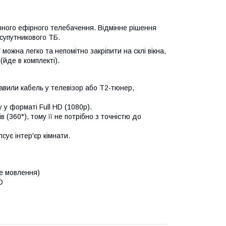
ного ефірного телебачення. Відмінне рішення
 супутникового ТБ.
 можна легко та непомітно закріпити на склі вікна,
(йде в комплекті).
вили кабель у телевізор або Т2-тюнер,
у форматі Full HD (1080p).
 (360°), тому її не потрібно з точністю до
псує інтер'єр кімнати.
е мовлення)
D