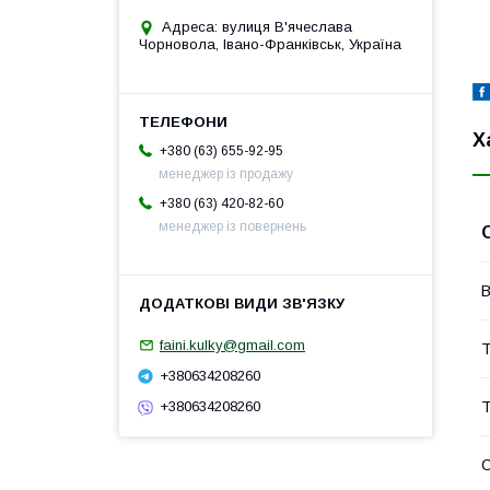
Адреса: вулиця В'ячеслава
Чорновола, Івано-Франківськ, Україна
Х
+380 (63) 655-92-95
менеджер із продажу
+380 (63) 420-82-60
менеджер із повернень
В
faini.kulky@gmail.com
Т
+380634208260
Т
+380634208260