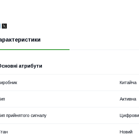
арактеристики
Основні атрибути
иробник
Китайча
ип
Активна
ип прийнятого сигналу
Цифрови
Стан
Новий