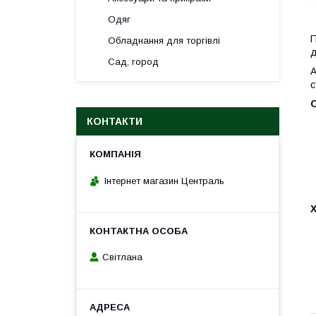
Одяг
П
Обладнання для торгівлі
д
Сад, город
А
с
О
КОНТАКТИ
Інтернет магазин Централь
Світлана