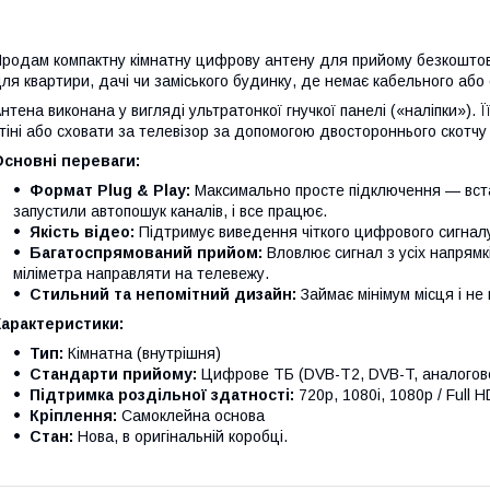
родам компактну кімнатну цифрову антену для прийому безкоштов
ля квартири, дачі чи заміського будинку, де немає кабельного або
нтена виконана у вигляді ультратонкої гнучкої панелі («наліпки»). Її
тіні або сховати за телевізор за допомогою двостороннього скотчу 
сновні переваги:
Формат Plug & Play:
Максимально просте підключення — вста
запустили автопошук каналів, і все працює.
Якість відео:
Підтримує виведення чіткого цифрового сигналу 
Багатоспрямований прийом:
Вловлює сигнал з усіх напрямків
міліметра направляти на телевежу.
Стильний та непомітний дизайн:
Займає мінімум місця і не 
Характеристики:
Тип:
Кімнатна (внутрішня)
Стандарти прийому:
Цифрове ТБ (DVB-T2, DVB-T, аналогов
Підтримка роздільної здатності:
720p, 1080i, 1080p / Full H
Кріплення:
Самоклейна основа
Стан:
Нова, в оригінальній коробці.