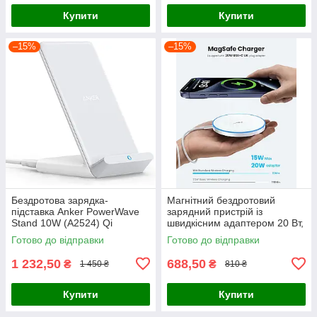
Купити
Купити
–15%
–15%
Бездротова зарядка-
Магнітний бездротовий
підставка Anker PowerWave
зарядний пристрій із
Stand 10W (A2524) Qi
швидкісним адаптером 20 Вт,
зарядний пристрій Mag-Safe
Готово до відправки
Готово до відправки
для iPhone
1 232,50
688,50
₴
₴
1 450 ₴
810 ₴
Купити
Купити