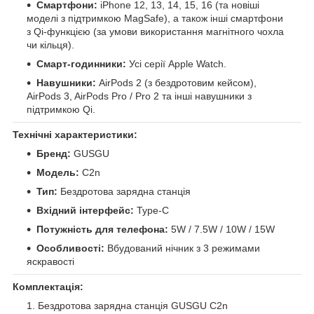
Смартфони:
iPhone 12, 13, 14, 15, 16 (та новіші
моделі з підтримкою MagSafe), а також інші смартфони
з Qi-функцією (за умови використання магнітного чохла
чи кільця).
Смарт-годинники:
Усі серії Apple Watch.
Навушники:
AirPods 2 (з бездротовим кейсом),
AirPods 3, AirPods Pro / Pro 2 та інші навушники з
підтримкою Qi.
Технічні характеристики:
Бренд:
GUSGU
Модель:
C2n
Тип:
Бездротова зарядна станція
Вхідний інтерфейс:
Type-C
Потужність для телефона:
5W / 7.5W / 10W / 15W
Особливості:
Вбудований нічник з 3 режимами
яскравості
Комплектація:
Бездротова зарядна станція GUSGU C2n