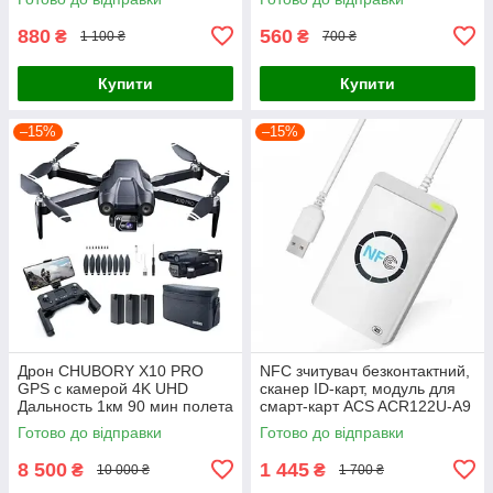
880
560
₴
₴
1 100 ₴
700 ₴
Купити
Купити
–15%
–15%
Дрон CHUBORY X10 PRO
NFC зчитувач безконтактний,
GPS с камерой 4K UHD
сканер ID-карт, модуль для
Дальность 1км 90 мин полета
смарт-карт ACS ACR122U-A9
Готово до відправки
Готово до відправки
8 500
1 445
₴
₴
10 000 ₴
1 700 ₴