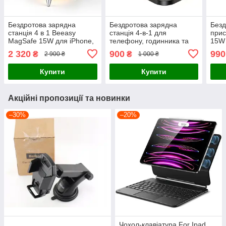
Бездротова зарядна
Бездротова зарядна
Безд
станція 4 в 1 Beeasy
станція 4-в-1 для
прис
MagSafe 15W для iPhone,
телефону, годинника та
15W 
Apple Watch та AirPods,
навушників (Multifunctional
Appl
2 320
900
990
₴
₴
2 900 ₴
1 000 ₴
Чорна
Wireless Charging Station)
(Чор
Купити
Купити
Акційні пропозиції та новинки
–30%
–20%
Чохол-клавіатура For Ipad