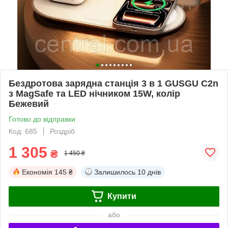
Бездротова зарядна станція 3 в 1 GUSGU C2n
з MagSafe та LED нічником 15W, колір
Бежевий
Готово до відправки
Код: 685
Роздріб
1 305
₴
1 450 ₴
Економія
145 ₴
Залишилось
10 днів
Купити
або