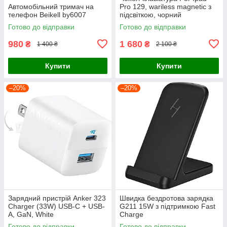
Автомобільний тримач на
Pro 129, wariless magnetic з
телефон Beikell by6007
підсвіткою, чорний
Готово до відправки
Готово до відправки
980
1 680
₴
₴
1 400 ₴
2 100 ₴
Купити
Купити
–20%
–20%
Зарядний пристрій Anker 323
Швидка бездротова зарядка
Charger (33W) USB-C + USB-
G211 15W з підтримкою Fast
A, GaN, White
Charge
Готово до відправки
Готово до відправки