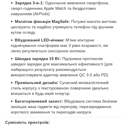
Зарядка 3-в-1:
Одночасне живлення смартфона,
смарт-годинника Apple Watch та бездротових
навушників (AirPods).
Магнітна фіксація MagSafe:
Потужні магніти миттєво
центрують та надійно утримують телефон під зручним
кутом огляду.
Вбудований LED-нічник:
М'яке контурне
підсвічування платформи має 3 рівні яскравості, які
легко регулюються сенсорною кнопкою.
Швидка зарядка 15 Вт:
Підтримка протоколів
швидкої зарядки для максимальної ефективності (для
найкращого результату рекомендується
використовувати адаптер живлення QC 3.0 або PD).
Преміальний дизайн:
Сучасний мінімалістичний
стиль корпусу з текстурованою поверхнею ідеально
впишеться в будь-який інтер'єр.
Багаторівневий захист:
Вбудована система безпеки
захищає ваші гаджети від перегріву, перезаряджання,
короткого замикання та перепадів напруги.
Сумісність пристроїв: