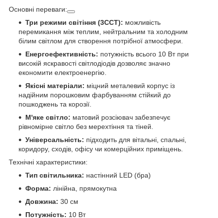
Основні переваги:
Три режими світіння (3CCT):
можливість
перемикання між теплим, нейтральним та холодним
білим світлом для створення потрібної атмосфери.
Енергоефективність:
потужність всього 10 Вт при
високій яскравості світлодіодів дозволяє значно
економити електроенергію.
Якісні матеріали:
міцний металевий корпус із
надійним порошковим фарбуванням стійкий до
пошкоджень та корозії.
М'яке світло:
матовий розсіювач забезпечує
рівномірне світло без мерехтіння та тіней.
Універсальність:
підходить для вітальні, спальні,
коридору, сходів, офісу чи комерційних приміщень.
Технічні характеристики:
Тип світильника:
настінний LED (бра)
Форма:
лінійна, прямокутна
Довжина:
30 см
Потужність:
10 Вт