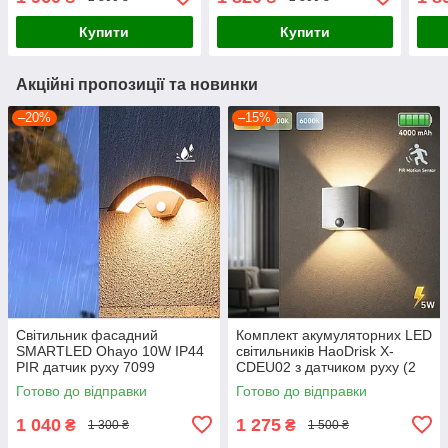
смч
Купити
Купити
Акційні пропозиції та новинки
–20%
–15%
Світильник фасадний
Комплект акумуляторних LED
SMARTLED Ohayo 10W IP44
світильників HaoDrisk X-
PIR датчик руху 7099
CDEU02 з датчиком руху (2
шт), бездротове настінне бра
Готово до відправки
Готово до відправки
5W, 4000 mAh, 3 режими с
1 040
1 275
₴
₴
1 300 ₴
1 500 ₴