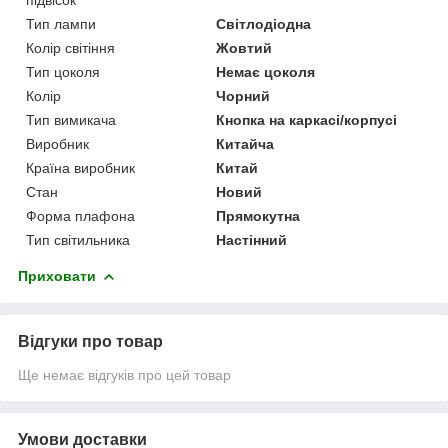
Тип лампи
Світлодіодна
Колір світіння
Жовтий
Тип цоколя
Немає цоколя
Колір
Чорний
Тип вимикача
Кнопка на каркасі/корпусі
Виробник
Китайча
Країна виробник
Китай
Стан
Новий
Форма плафона
Прямокутна
Тип світильника
Настінний
Приховати
Відгуки про товар
Ще немає відгуків про цей товар
Умови доставки