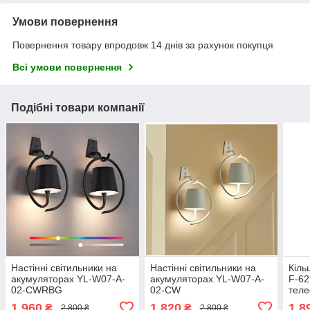
Умови повернення
Повернення товару впродовж 14 днів за рахунок покупця
Всі умови повернення
Подібні товари компанії
Настінні світильники на
Настінні світильники на
Кіль
акумуляторах YL-W07-A-
акумуляторах YL-W07-A-
F-62
02-CWRBG
02-CW
теле
регу
1 960
1 820
1 8
₴
₴
2 800 ₴
2 800 ₴