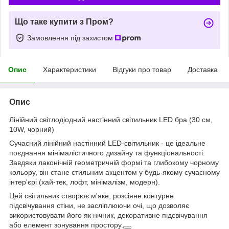
Що таке купити з Пром?
Замовлення під захистом
Опис
Характеристики
Відгуки про товар
Доставка
Опис
Лінійний світлодіодний настінний світильник LED бра (30 см,
10W, чорний)
Сучасний лінійний настінний LED-світильник - це ідеальне
поєднання мінімалістичного дизайну та функціональності.
Завдяки лаконічній геометричній формі та глибокому чорному
кольору, він стане стильним акцентом у будь-якому сучасному
інтер'єрі (хай-тек, лофт, мінімалізм, модерн).
Цей світильник створює м'яке, розсіяне контурне
підсвічування стіни, не засліплюючи очі, що дозволяє
використовувати його як нічник, декоративне підсвічування
або елемент зонування простору.