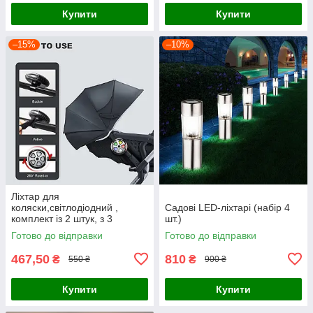
Купити
Купити
–15%
–10%
Ліхтар для
коляски,світлодіодний ,
Садові LED-ліхтарі (набір 4
комплект із 2 штук, з 3
шт.)
режимами підсвітки, LED Pro
Готово до відправки
Готово до відправки
Light, водонепроникний IP65
467,50
810
₴
₴
550 ₴
900 ₴
Купити
Купити