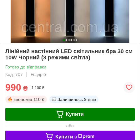
Лінійний настінний LED світильник бра 30 см
10W Чорний (3 режими світла)
Готово до відправки
Код: 707
Роздріб
990
₴
1 100 ₴
Економія
110 ₴
Залишилось
9 днів
Купити
або
Купити з