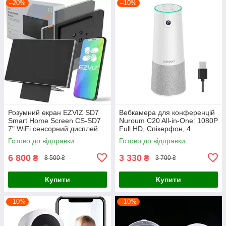
–20%
–10%
Розумний екран EZVIZ SD7
Вебкамера для конференцій
Smart Home Screen CS-SD7
Nuroum C20 All-in-One: 1080P
7" WiFi сенсорний дисплей
Full HD, Спікерфон, 4
для відеодзвінка та камер
мікрофони, кут 100°
Готово до відправки
Готово до відправки
6 800
3 330
₴
₴
8 500 ₴
3 700 ₴
Купити
Купити
–10%
–10%