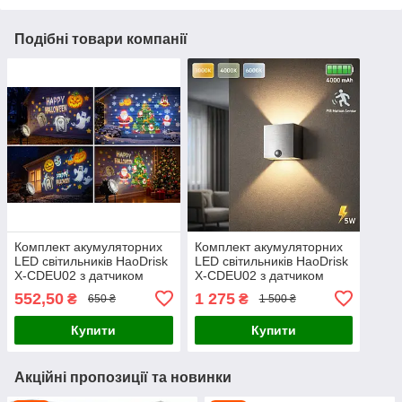
Подібні товари компанії
Комплект акумуляторних
Комплект акумуляторних
LED світильників HaoDrisk
LED світильників HaoDrisk
X-CDEU02 з датчиком
X-CDEU02 з датчиком
руху (2 шт), бездротове
руху (2 шт), бездротове
552,50
1 275
₴
₴
650 ₴
1 500 ₴
настінне бра 5W, 4000
настінне бра 5W, 4000
mAh, 3 режими с
mAh, 3 режими с
Купити
Купити
Акційні пропозиції та новинки