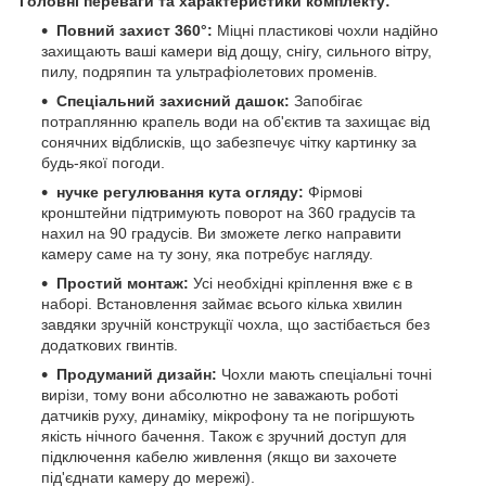
Головні переваги та характеристики комплекту:
Повний захист 360°:
Міцні пластикові чохли надійно
захищають ваші камери від дощу, снігу, сильного вітру,
пилу, подряпин та ультрафіолетових променів.
Спеціальний захисний дашок:
Запобігає
потраплянню крапель води на об'єктив та захищає від
сонячних відблисків, що забезпечує чітку картинку за
будь-якої погоди.
нучке регулювання кута огляду:
Фірмові
кронштейни підтримують поворот на 360 градусів та
нахил на 90 градусів. Ви зможете легко направити
камеру саме на ту зону, яка потребує нагляду.
Простий монтаж:
Усі необхідні кріплення вже є в
наборі. Встановлення займає всього кілька хвилин
завдяки зручній конструкції чохла, що застібається без
додаткових гвинтів.
Продуманий дизайн:
Чохли мають спеціальні точні
вирізи, тому вони абсолютно не заважають роботі
датчиків руху, динаміку, мікрофону та не погіршують
якість нічного бачення. Також є зручний доступ для
підключення кабелю живлення (якщо ви захочете
під'єднати камеру до мережі).