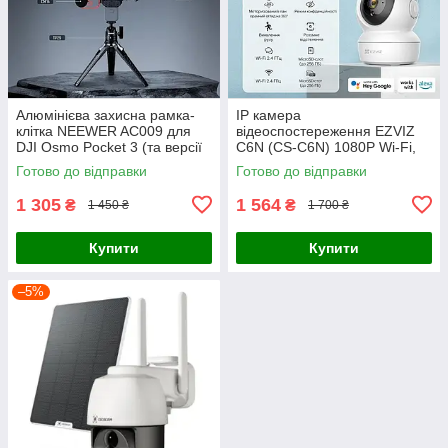
Алюмінієва захисна рамка-
IP камера
клітка NEEWER AC009 для
відеоспостереження EZVIZ
DJI Osmo Pocket 3 (та версії
C6N (CS-C6N) 1080P Wi-Fi,
Creator Combo)
поворотна, нічне бачення
Готово до відправки
Готово до відправки
1 305
1 564
₴
₴
1 450 ₴
1 700 ₴
Купити
Купити
–5%