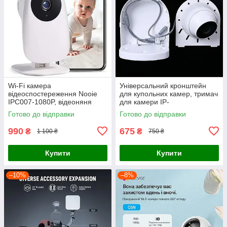
Wi-Fi камера
Універсальний кронштейн
відеоспостереження Nooie
для купольних камер, тримач
IPC007-1080P, відеоняня
для камери IP-
відеоспостереження,
Готово до відправки
Готово до відправки
металевий
990
675
₴
₴
1 100 ₴
750 ₴
Купити
Купити
–10%
–8%