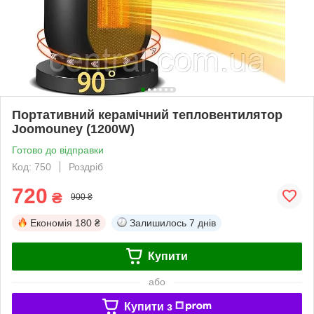
Портативний керамічний тепловентилятор
Joomouney (1200W)
Готово до відправки
Код: 750
Роздріб
720
₴
900 ₴
Економія
180 ₴
Залишилось
7 днів
Купити
або
Купити з