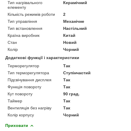
Тип нагрівального
Керамічний
елементу
Кількість режимів роботи
2
Тип управління
Механічне
Тип встановлення
Настільний
Країна виробник
Китай
Стан
Новий
Колір
Чорний
Додаткові функції і характеристики
Терморегулятор
Так
Тип терморегулятора
Ступінчастий
Підсвічування дисплея
Так
Функція повороту
Так
Кут повороту
90 град.
Таймер
Так
Вентиляція без нагріву
Так
Колір корпусу
Чорний
Приховати