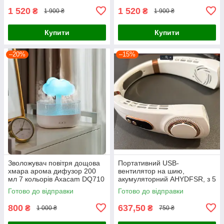
1 520
1 520
₴
₴
1 900 ₴
1 900 ₴
Купити
Купити
–20%
–15%
Зволожувач повітря дощова
Портативний USB-
хмара арома дифузор 200
вентилятор на шию,
мл 7 кольорів Axacam DQ710
акумуляторний AHYDFSR, з 5
швидкостями
Готово до відправки
Готово до відправки
800
637,50
₴
₴
1 000 ₴
750 ₴