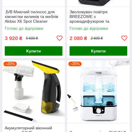
,Б/В Миючий пилосос для
Зволожувач повітря
хімчистки килимів та меблів
BREEZOME з
Akitas X6 Spot Cleaner
аромадифузором та
нічником
Готово до відправки
Готово до відправки
3 920
2 080
₴
₴
5 600 ₴
2 600 ₴
Купити
Купити
–20%
–20%
Акумуляторний віконний