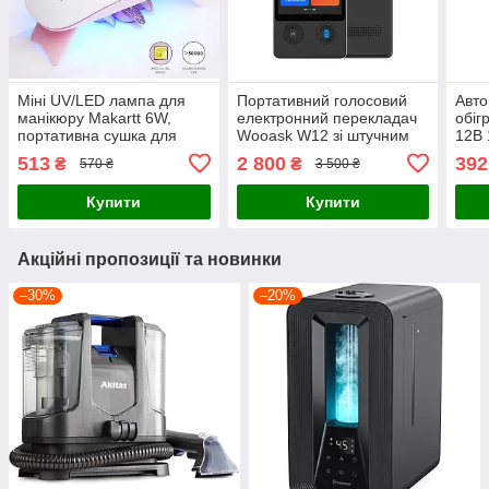
Міні UV/LED лампа для
Портативний голосовий
Авто
манікюру Makartt 6W,
електронний перекладач
обіг
портативна сушка для
Wooask W12 зі штучним
12В 
гель-лаку, USB, рожева
інтелектом кишеньковий
очищ
513
2 800
392
₴
₴
570 ₴
3 500 ₴
онлайн/офлайн
перекладач з екраном та к
Купити
Купити
Акційні пропозиції та новинки
–30%
–20%