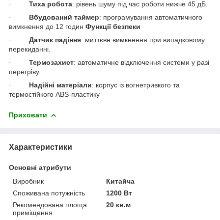
·
Тиха робота
: рівень шуму під час роботи нижче 45 дБ.
·
Вбудований таймер
: програмування автоматичного
вимкнення до 12 годин
Функції безпеки
·
Датчик падіння
: миттєве вимкнення при випадковому
перекиданні.
·
Термозахист
: автоматичне відключення системи у разі
перегріву.
·
Надійні матеріали
: корпус із вогнетривкого та
термостійкого ABS-пластику
Приховати
Характеристики
Основні атрибути
Виробник
Китайча
Споживана потужність
1200 Вт
Рекомендована площа
20 кв.м
приміщення