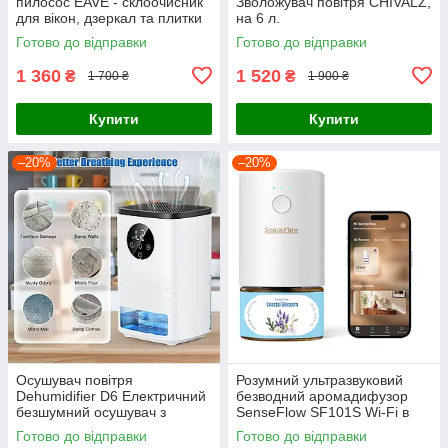
пилосос EAVE - склоочисник
Зволожувач повітря CHIVALZ,
для вікон, дзеркал та плитки
на 6 л.
(Повний комплект)
Готово до відправки
Готово до відправки
1 360
1 520
₴
₴
1 700 ₴
1 900 ₴
Купити
Купити
–20%
–20%
Осушувач повітря
Розумний ультразвуковий
Dehumidifier D6 Електричний
безводний аромадифузор
безшумний осушувач з
SenseFlow SF101S Wi-Fi в
таймером і підсвіткою для
розетку для ефірних олій
Готово до відправки
Готово до відправки
приміщень
30мл (Білий)