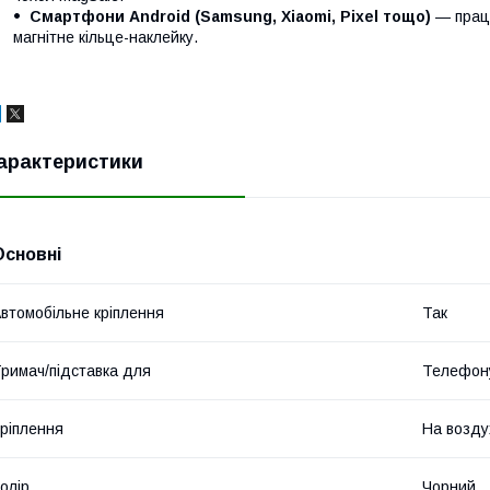
Смартфони Android (Samsung, Xiaomi, Pixel тощо)
— працю
магнітне кільце-наклейку.
арактеристики
Основні
втомобільне кріплення
Так
римач/підставка для
Телефон
ріплення
На возд
олір
Чорний