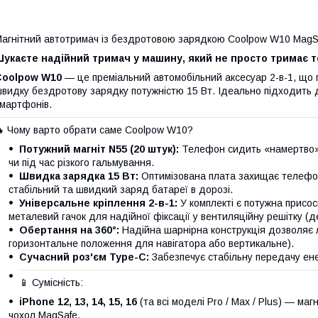
агнітний автотримач із бездротовою зарядкою Coolpow W10 Mag
Шукаєте надійний тримач у машину, який не просто тримає 
Coolpow W10
— це преміальний автомобільний аксесуар 2-в-1, що 
видку бездротову зарядку потужністю 15 Вт. Ідеально підходить д
мартфонів.
 Чому варто обрати саме Coolpow W10?
Потужний магніт N55 (20 штук):
Телефон сидить «намертво». 
чи під час різкого гальмування.
Швидка зарядка 15 Вт:
Оптимізована плата захищає телефон 
стабільний та швидкий заряд батареї в дорозі.
Універсальне кріплення 2-в-1:
У комплекті є потужна присо
металевий гачок для надійної фіксації у вентиляційну решітку (
Обертання на 360°:
Надійна шарнірна конструкція дозволяє 
горизонтальне положення для навігатора або вертикальне).
Сучасний роз'єм Type-C:
Забезпечує стабільну передачу енерг
📱 Сумісність:
iPhone 12, 13, 14, 15, 16
(та всі моделі Pro / Max / Plus) — ма
чохол MagSafe.