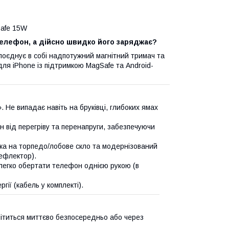
Safe 15W
телефон, а дійсно швидко його заряджає?
поєднує в собі надпотужний магнітний тримач та
ля iPhone із підтримкою MagSafe та Android-
Не випадає навіть на бруківці, глибоких ямах
від перегріву та перенапруги, забезпечуючи
ска на торпедо/лобове скло та модернізований
дефлектор).
легко обертати телефон однією рукою (в
ії (кабель у комплекті).
гнітиться миттєво безпосередньо або через