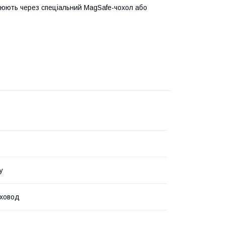
ють через спеціальний MagSafe-чохол або
у
уховод