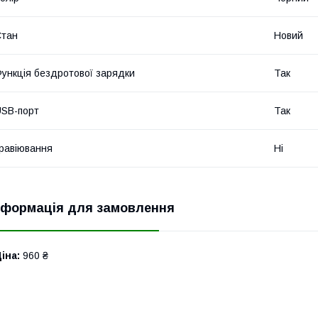
Стан
Новий
ункція бездротової зарядки
Так
SB-порт
Так
равіювання
Ні
нформація для замовлення
іна:
960 ₴