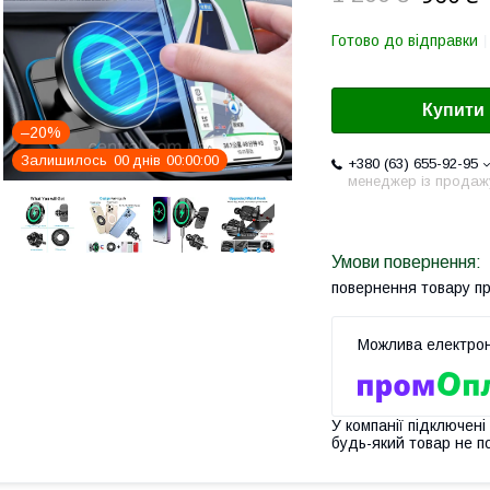
Готово до відправки
Купити
–20%
Залишилось
0
0
днів
0
0
0
0
0
0
+380 (63) 655-92-95
менеджер із продаж
повернення товару п
У компанії підключені
будь-який товар не п