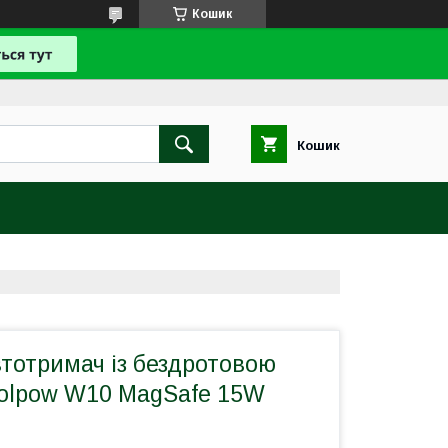
Кошик
Кошик
тотримач із бездротовою
olpow W10 MagSafe 15W