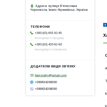
Адреса: вулиця В'ячеслава
Чорновола, Івано-Франківськ, Україна
+380 (63) 655-92-95
Х
менеджер із продажу
+380 (63) 420-82-60
менеджер із повернень
А
faini.kulky@gmail.com
Т
+380634208260
+380634208260
К
К